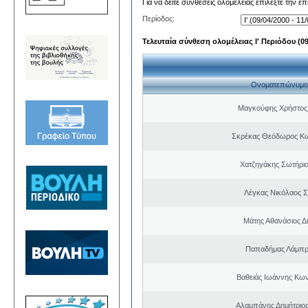
Για να δείτε συνθέσεις ολομέλειας επιλέξτε την ε
Περίοδος:
Τελευταία σύνθεση ολομέλειας Ι' Περιόδου (09/
Ονοματεπώνυμο
Μαγκούφης Χρήστος
Σκρέκας Θεόδωρος Κω
Χατζηγάκης Σωτήριο
Λέγκας Νικόλαος Σ
Μάτης Αθανάσιος Δ
Παπαδήμας Λάμπρ
Βαθειάς Ιωάννης Κων
Αλαμπάνος Δημήτριο