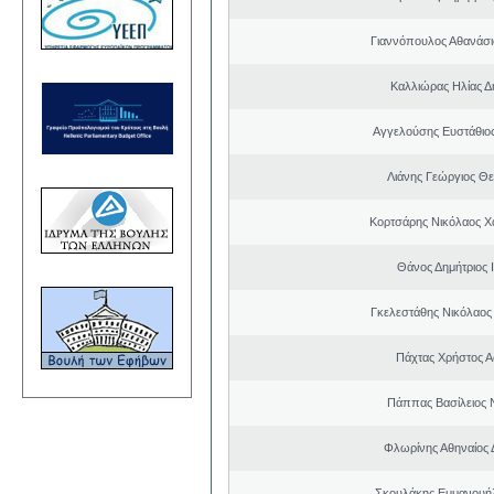
Γιαννόπουλος Αθανάσ
Καλλιώρας Ηλίας Δ
Αγγελούσης Ευστάθιο
Λιάνης Γεώργιος Θε
Κορτσάρης Νικόλαος 
Θάνος Δημήτριος 
Γκελεστάθης Νικόλαος
Πάχτας Χρήστος Α
Πάππας Βασίλειος 
Φλωρίνης Αθηναίος 
Σκουλάκης Εμμανουή