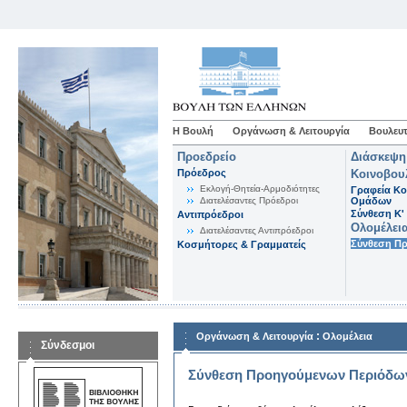
Η Βουλή
Οργάνωση & Λειτουργία
Βουλευτ
Προεδρείο
Διάσκεψη
Πρόεδρος
Κοινοβου
Εκλογή-Θητεία-Αρμοδιότητες
Γραφεία Κο
Διατελέσαντες Πρόεδροι
Ομάδων
Σύνθεση K'
Αντιπρόεδροι
Ολομέλει
Διατελέσαντες Αντιπρόεδροι
Σύνθεση Π
Κοσμήτορες & Γραμματείς
:
Οργάνωση & Λειτουργία
Ολομέλεια
Σύνδεσμοι
Σύνθεση Προηγούμενων Περιόδω