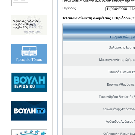
Για να δείτε συνθέσεις ολομέλειας επιλέξτε την ε
Περίοδος:
Τελευταία σύνθεση ολομέλειας Ι' Περιόδου (09/
Ονοματεπώνυμο
Βαλυράκης Ιωσήφ
Μαρκογιαννάκης Χρήστ
Τσουρή Ελπίδα Σ
Βαρίνος Αθανάσιος
Παπανδρέου Βασιλική (
Κακλαμάνης Απόστολ
Λοβέρδος Ανδρέας 
Κούρκουλα Ελένη Κω