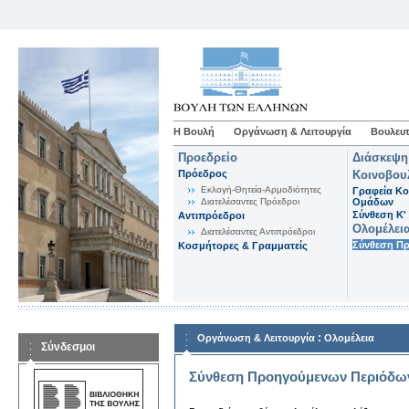
Η Βουλή
Οργάνωση & Λειτουργία
Βουλευτ
Προεδρείο
Διάσκεψη
Πρόεδρος
Κοινοβου
Εκλογή-Θητεία-Αρμοδιότητες
Γραφεία Κο
Διατελέσαντες Πρόεδροι
Ομάδων
Σύνθεση K'
Αντιπρόεδροι
Ολομέλει
Διατελέσαντες Αντιπρόεδροι
Σύνθεση Π
Κοσμήτορες & Γραμματείς
:
Οργάνωση & Λειτουργία
Ολομέλεια
Σύνδεσμοι
Σύνθεση Προηγούμενων Περιόδω