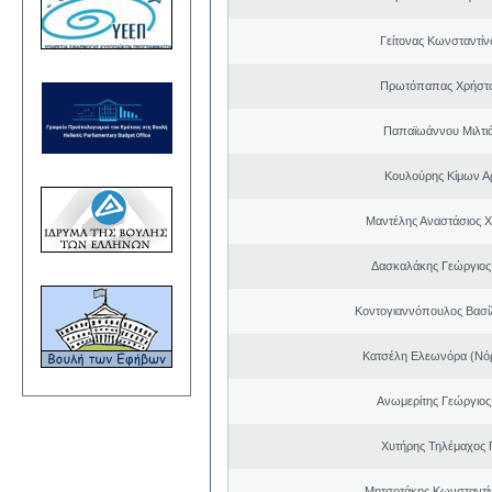
Γείτονας Κωνσταντίν
Πρωτόπαπας Χρήστο
Παπαϊωάννου Μιλτιά
Κουλούρης Κίμων Αρ
Μαντέλης Αναστάσιος 
Δασκαλάκης Γεώργιος
Κοντογιαννόπουλος Βασίλ
Κατσέλη Ελεωνόρα (Νό
Ανωμερίτης Γεώργιος
Χυτήρης Τηλέμαχος 
Μητσοτάκης Κωνσταντί