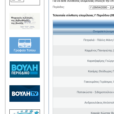
Για να δείτε συνθέσεις ολομέλειας επιλέξτε την ε
Περίοδος:
Τελευταία σύνθεση ολομέλειας Ι' Περιόδου (09/
Ονοματεπώνυμο
Πετραλιά - Πάλλη Φάνη
Καμμένος Παναγιώτης (
Καρατζαφέρης Γεώργ
Κασίμης Θεόδωρος 
Γιακουμάτος Γεράσιμος
Παπακώστα - Σιδηροπούλου Α
Ανδρεουλάκος Απόστολ
Καρράς Κώστας Βα