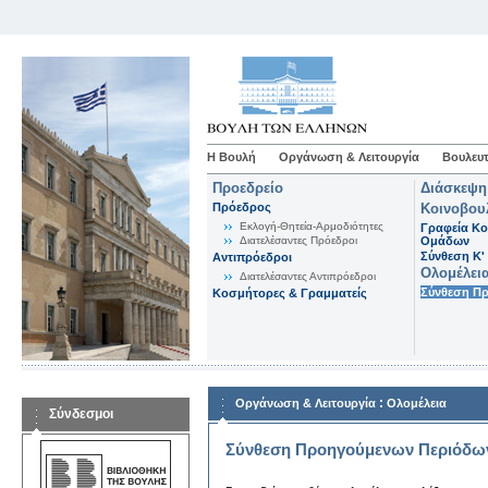
Η Βουλή
Οργάνωση & Λειτουργία
Βουλευτ
Προεδρείο
Διάσκεψη
Πρόεδρος
Κοινοβου
Εκλογή-Θητεία-Αρμοδιότητες
Γραφεία Κο
Διατελέσαντες Πρόεδροι
Ομάδων
Σύνθεση K'
Αντιπρόεδροι
Ολομέλει
Διατελέσαντες Αντιπρόεδροι
Σύνθεση Π
Κοσμήτορες & Γραμματείς
:
Οργάνωση & Λειτουργία
Ολομέλεια
Σύνδεσμοι
Σύνθεση Προηγούμενων Περιόδω