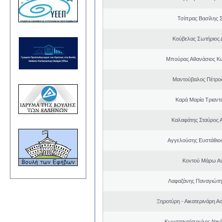
Τσίπρας Βασίλης 
Κούβελας Σωτήριος 
Μπούρας Αθανάσιος Κ
Μαντούβαλος Πέτρο
Καρά Μαρία Τριαν
Καλαφάτης Σταύρος 
Αγγελούσης Ευστάθιο
Κοντού Μάρω Α
Λαφαζάνης Παναγιώτη
Ξηροτύρη - Αικατερινάρη Α
Κωνσταντόπουλος Νικό