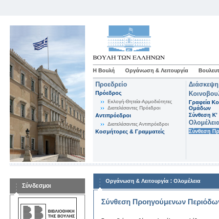
Η Βουλή
Οργάνωση & Λειτουργία
Βουλευτ
Προεδρείο
Διάσκεψη
Πρόεδρος
Κοινοβου
Εκλογή-Θητεία-Αρμοδιότητες
Γραφεία Κο
Διατελέσαντες Πρόεδροι
Ομάδων
Σύνθεση K'
Αντιπρόεδροι
Ολομέλει
Διατελέσαντες Αντιπρόεδροι
Σύνθεση Π
Κοσμήτορες & Γραμματείς
:
Οργάνωση & Λειτουργία
Ολομέλεια
Σύνδεσμοι
Σύνθεση Προηγούμενων Περιόδω