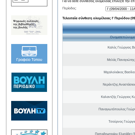
Για να δείτε συνθέσεις ολομέλειας επιλέξτε την ε
Περίοδος:
Τελευταία σύνθεση ολομέλειας Ι' Περιόδου (09/
Ονοματεπώνυμο
Καλός Γεώργιος Βα
Μελάς Παναγιώτης
Μιχαλολιάκος Βασίλε
Νεράντζης Αναστάσιος
Καλαντζής Γεώργιος Κ
Παναγιωτόπουλος Γεώργ
Τσούρνος Γεώργιο
Παπαδημητρίου Ελισάβετ (