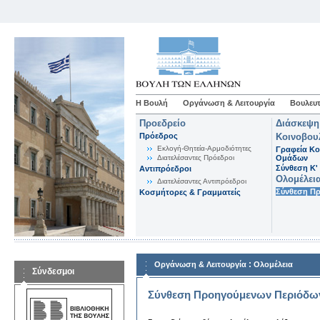
Η Βουλή
Οργάνωση & Λειτουργία
Βουλευτ
Προεδρείο
Διάσκεψη
Πρόεδρος
Κοινοβου
Εκλογή-Θητεία-Αρμοδιότητες
Γραφεία Κο
Διατελέσαντες Πρόεδροι
Ομάδων
Σύνθεση K'
Αντιπρόεδροι
Ολομέλει
Διατελέσαντες Αντιπρόεδροι
Σύνθεση Π
Κοσμήτορες & Γραμματείς
:
Οργάνωση & Λειτουργία
Ολομέλεια
Σύνδεσμοι
Σύνθεση Προηγούμενων Περιόδω