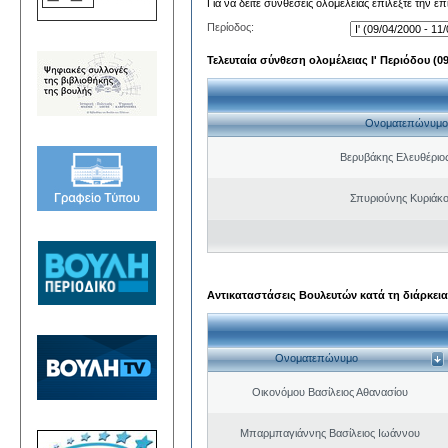
Για να δείτε συνθέσεις ολομέλειας επιλέξτε την ε
Περίοδος:
Τελευταία σύνθεση ολομέλειας Ι' Περιόδου (09/
Ονοματεπώνυμο
Βερυβάκης Ελευθέριος
Σπυριούνης Κυριάκο
Αντικαταστάσεις Βουλευτών κατά τη διάρκεια
Ονοματεπώνυμο
Οικονόμου Βασίλειος Αθανασίου
Μπαρμπαγιάννης Βασίλειος Ιωάννου