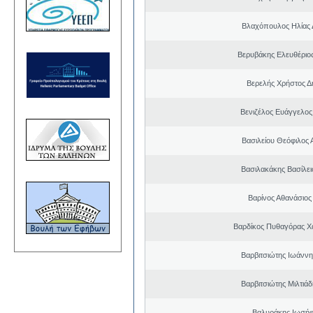
Βλαχόπουλος Ηλίας 
Βερυβάκης Ελευθέριος
Βερελής Χρήστος Δ
Βενιζέλος Ευάγγελος
Βασιλείου Θεόφιλος 
Βασιλακάκης Βασίλει
Βαρίνος Αθανάσιος
Βαρδίκος Πυθαγόρας 
Βαρβιτσιώτης Ιωάννη
Βαρβιτσιώτης Μιλτιά
Βαλυράκης Ιωσήφ