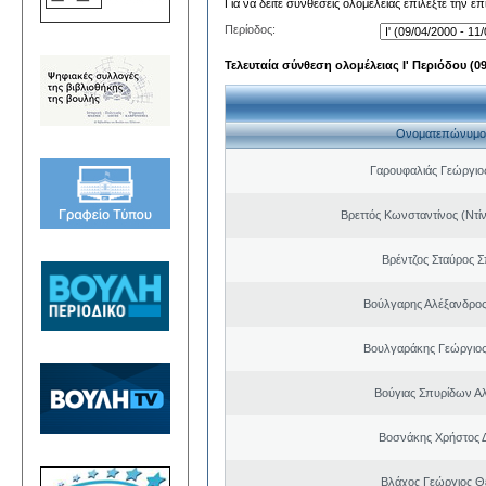
Για να δείτε συνθέσεις ολομέλειας επιλέξτε την ε
Περίοδος:
Τελευταία σύνθεση ολομέλειας Ι' Περιόδου (09/
Ονοματεπώνυμο
Γαρουφαλιάς Γεώργιος
Βρεττός Κωνσταντίνος (Ντί
Βρέντζος Σταύρος 
Βούλγαρης Αλέξανδρο
Βουλγαράκης Γεώργιο
Βούγιας Σπυρίδων Α
Βοσνάκης Χρήστος 
Βλάχος Γεώργιος 