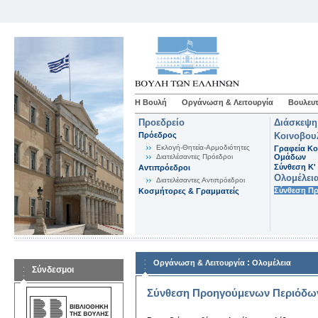
Η Βουλή
Οργάνωση & Λειτουργία
Βουλευτ
Προεδρείο
Διάσκεψη
Πρόεδρος
Κοινοβου
Εκλογή-Θητεία-Αρμοδιότητες
Γραφεία Κο
Διατελέσαντες Πρόεδροι
Ομάδων
Σύνθεση K'
Αντιπρόεδροι
Ολομέλει
Διατελέσαντες Αντιπρόεδροι
Σύνθεση Π
Κοσμήτορες & Γραμματείς
:
Οργάνωση & Λειτουργία
Ολομέλεια
Σύνδεσμοι
Σύνθεση Προηγούμενων Περιόδω