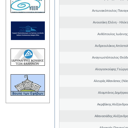
Αντωνακόπουλος Παναγι
Ανουσάκη Ελένη - Ηλέκ
Ανθόπουλος Ιωάννης
Ανδρεουλάκος Απόστολ
Αναγνωστόπουλος Θεόδω
Αλογοσκούφης Γεώργι
Αλευράς Αθανάσιος (Νάσ
Αλαμπάνος Δημήτριο
Ακριβάκης Αλέξανδρος
Αθανασιάδης Αλέξανδρ
Αδρακτάς Παναγιώτ