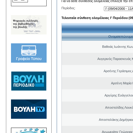
Για να δείτε συνθέσεις ολομέλειας επιλέξτε την ε
Περίοδος:
Τελευταία σύνθεση ολομέλειας Ι' Περιόδου (09/
Ονοματεπώνυμο
Βαθειάς Ιωάννης Κων
Αυγερινός Παρασκευάς 
Αρσένης Γεράσιμος 
Αρσένη Μαρία 
Αργύρης Ευάγγελο
Αποστολίδης Λουκ
Αποστολάκης Δημήτριο
Ανωμερίτης Γεώργιος