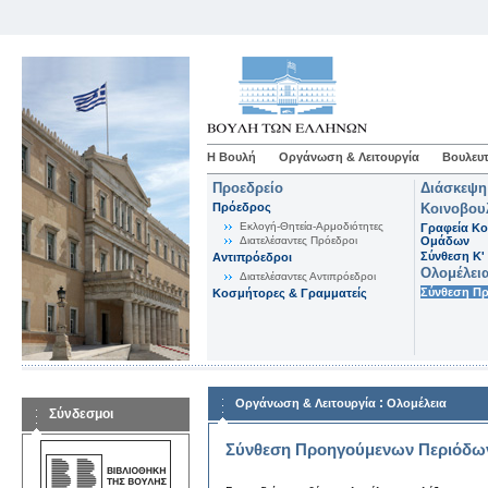
Η Βουλή
Οργάνωση & Λειτουργία
Βουλευτ
Προεδρείο
Διάσκεψη
Πρόεδρος
Κοινοβου
Εκλογή-Θητεία-Αρμοδιότητες
Γραφεία Κο
Διατελέσαντες Πρόεδροι
Ομάδων
Σύνθεση K'
Αντιπρόεδροι
Ολομέλει
Διατελέσαντες Αντιπρόεδροι
Σύνθεση Π
Κοσμήτορες & Γραμματείς
:
Οργάνωση & Λειτουργία
Ολομέλεια
Σύνδεσμοι
Σύνθεση Προηγούμενων Περιόδω