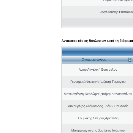
Αγγελούσης Ευστάθιο
Αντικαταστάσεις Βουλευτών κατά τη διάρκεια
Ονοματεπώνυμο
Λαίου Αγγελική Ευαγγέλου
Γεννηματά Φωτεινή (Φώφη) Γεωργίου
Μπακογιάννη Θεοδώρα (Ντόρα) Κωνσταντίνου
Λυκουρέζος Αλέξανδρος - Λέων Παυσανία
Σουμάκης Σταύρος Αριστείδη
Μπαρμπαγιάννης Βασίλειος Ιωάννου