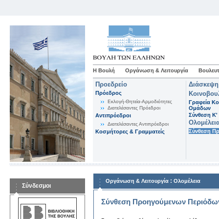
Η Βουλή
Οργάνωση & Λειτουργία
Βουλευτ
Προεδρείο
Διάσκεψη
Πρόεδρος
Κοινοβου
Εκλογή-Θητεία-Αρμοδιότητες
Γραφεία Κο
Διατελέσαντες Πρόεδροι
Ομάδων
Σύνθεση K'
Αντιπρόεδροι
Ολομέλει
Διατελέσαντες Αντιπρόεδροι
Σύνθεση Π
Κοσμήτορες & Γραμματείς
:
Οργάνωση & Λειτουργία
Ολομέλεια
Σύνδεσμοι
Σύνθεση Προηγούμενων Περιόδω