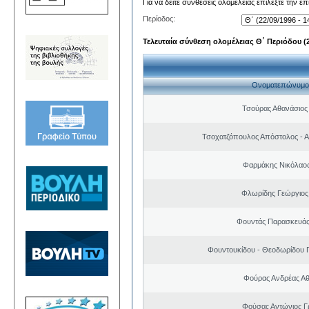
Για να δείτε συνθέσεις ολομέλειας επιλέξτε την ε
Περίοδος:
Τελευταία σύνθεση ολομέλειας Θ΄ Περιόδου (22
Ονοματεπώνυμο
Τσούρας Αθανάσιος
Τσοχατζόπουλος Απόστολος - 
Φαρμάκης Νικόλαο
Φλωρίδης Γεώργιος 
Φουντάς Παρασκευάς
Φουντουκίδου - Θεοδωρίδου 
Φούρας Ανδρέας Α
Φούσας Αντώνιος Γ