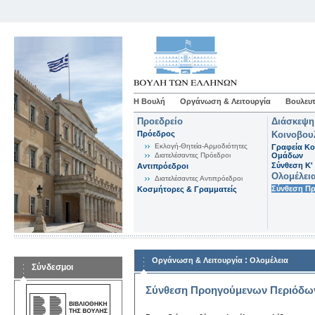
Η Βουλή
Οργάνωση & Λειτουργία
Βουλευτ
Προεδρείο
Διάσκεψη
Πρόεδρος
Κοινοβου
Εκλογή-Θητεία-Αρμοδιότητες
Γραφεία Κο
Διατελέσαντες Πρόεδροι
Ομάδων
Σύνθεση K'
Αντιπρόεδροι
Ολομέλει
Διατελέσαντες Αντιπρόεδροι
Σύνθεση Π
Κοσμήτορες & Γραμματείς
:
Οργάνωση & Λειτουργία
Ολομέλεια
Σύνδεσμοι
Σύνθεση Προηγούμενων Περιόδω