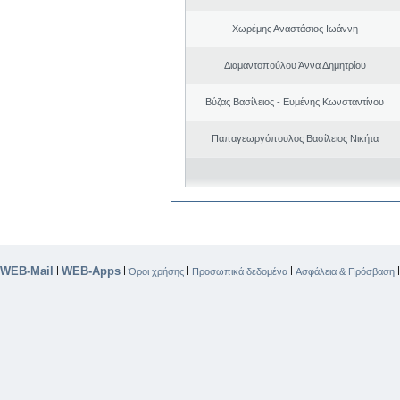
Χωρέμης Αναστάσιος Ιωάννη
Διαμαντοπούλου Άννα Δημητρίου
Βύζας Βασίλειος - Ευμένης Κωνσταντίνου
Παπαγεωργόπουλος Βασίλειος Νικήτα
WEB-Mail
WEB-Apps
|
|
|
|
Όροι χρήσης
Προσωπικά δεδομένα
Ασφάλεια & Πρόσβαση