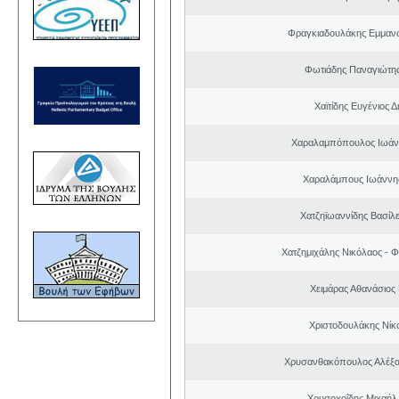
Φραγκιαδουλάκης Εμμαν
Φωτιάδης Παναγιώτη
Χαϊτίδης Ευγένιος Δ
Χαραλαμπόπουλος Ιωάν
Χαραλάμπους Ιωάννη
Χατζηϊωαννίδης Βασίλε
Χατζημιχάλης Νικόλαος - Φ
Χειμάρας Αθανάσιος
Χριστοδουλάκης Νίκ
Χρυσανθακόπουλος Αλέξα
Χρυσοχοΐδης Μιχαήλ 