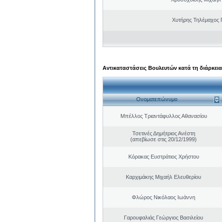
Χυτήρης Τηλέμαχος 
Αντικαταστάσεις Βουλευτών κατά τη διάρκεια
Ονοματεπώνυμο
Μπέλλος Τριαντάφυλλος Αθανασίου
Τσετινές Δημήτριος Ανέστη
(απεβίωσε στις 20/12/1999)
Κόρακας Ευστράτιος Χρήστου
Καρχιμάκης Μιχαήλ Ελευθερίου
Φλώρος Νικόλαος Ιωάννη
Γαρουφαλιάς Γεώργιος Βασιλείου