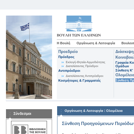
Η Βουλή
Οργάνωση & Λειτουργία
Βουλευτ
Προεδρείο
Διάσκεψη
Πρόεδρος
Κοινοβου
Εκλογή-Θητεία-Αρμοδιότητες
Γραφεία Κο
Διατελέσαντες Πρόεδροι
Ομάδων
Σύνθεση K'
Αντιπρόεδροι
Ολομέλει
Διατελέσαντες Αντιπρόεδροι
Σύνθεση Π
Κοσμήτορες & Γραμματείς
:
Οργάνωση & Λειτουργία
Ολομέλεια
Σύνδεσμοι
Σύνθεση Προηγούμενων Περιόδω