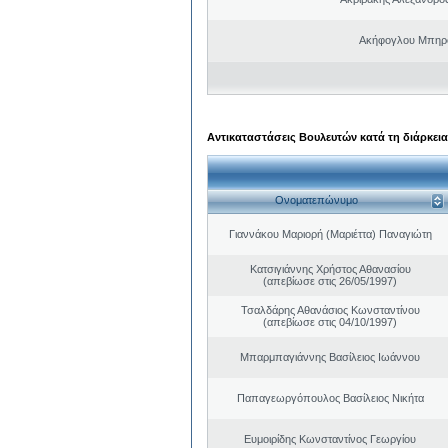
Ακήφογλου Μπηρό
Αντικαταστάσεις Βουλευτών κατά τη διάρκεια
Ονοματεπώνυμο
Γιαννάκου Μαριορή (Μαριέττα) Παναγιώτη
Κατσιγιάννης Χρήστος Αθανασίου
(απεβίωσε στις 26/05/1997)
Τσαλδάρης Αθανάσιος Κωνσταντίνου
(απεβίωσε στις 04/10/1997)
Μπαρμπαγιάννης Βασίλειος Ιωάννου
Παπαγεωργόπουλος Βασίλειος Νικήτα
Ευμοιρίδης Κωνσταντίνος Γεωργίου