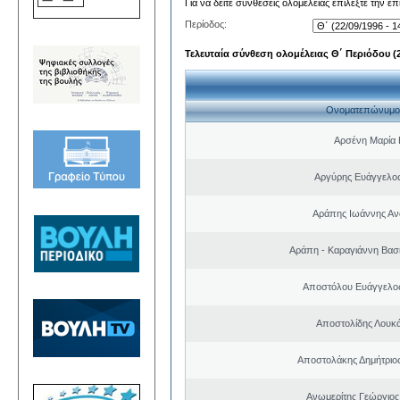
Για να δείτε συνθέσεις ολομέλειας επιλέξτε την ε
Περίοδος:
Τελευταία σύνθεση ολομέλειας Θ΄ Περιόδου (22
Ονοματεπώνυμο
Αρσένη Μαρία 
Αργύρης Ευάγγελο
Αράπης Ιωάννης Αν
Αράπη - Καραγιάννη Βασι
Αποστόλου Ευάγγελος
Αποστολίδης Λουκ
Αποστολάκης Δημήτριο
Ανωμερίτης Γεώργιος