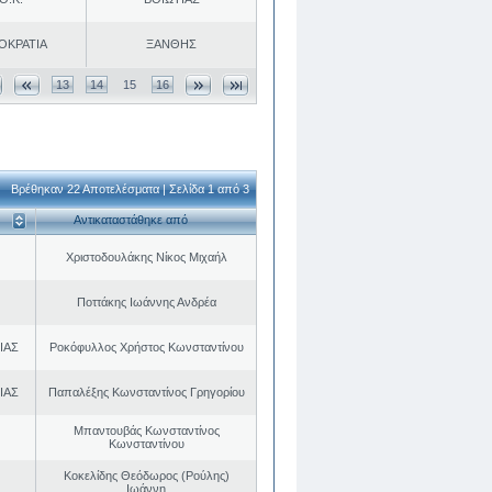
ΟΚΡΑΤΙΑ
ΞΑΝΘΗΣ
13
14
15
16
Βρέθηκαν 22 Αποτελέσματα | Σελίδα 1 από 3
Αντικαταστάθηκε από
Χριστοδουλάκης Νίκος Μιχαήλ
Ποττάκης Ιωάννης Ανδρέα
ΙΑΣ
Ροκόφυλλος Χρήστος Κωνσταντίνου
ΙΑΣ
Παπαλέξης Κωνσταντίνος Γρηγορίου
Μπαντουβάς Κωνσταντίνος
Κωνσταντίνου
Κοκελίδης Θεόδωρος (Ρούλης)
Ιωάννη