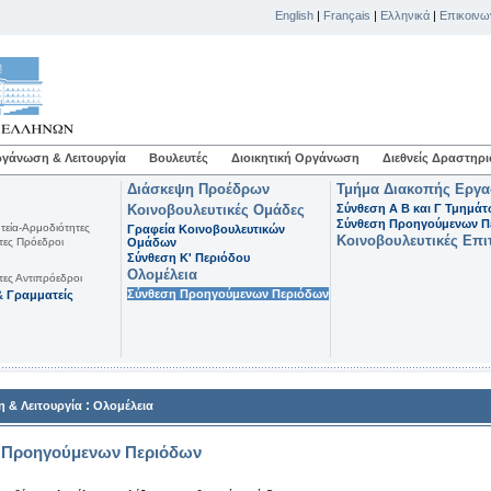
English
|
Français
|
Ελληνικά
|
Επικοινω
γάνωση & Λειτουργία
Βουλευτές
Διοικητική Οργάνωση
Διεθνείς Δραστηρι
Διάσκεψη Προέδρων
Τμήμα Διακοπής Εργ
Κοινοβουλευτικές Ομάδες
Σύνθεση Α Β και Γ Τμημά
Σύνθεση Προηγούμενων Π
τεία-Αρμοδιότητες
Γραφεία Κοινοβουλευτικών
Κοινοβουλευτικές Επι
τες Πρόεδροι
Ομάδων
Σύνθεση K' Περιόδου
Ολομέλεια
τες Αντιπρόεδροι
Σύνθεση Προηγούμενων Περιόδων
 Γραμματείς
:
 & Λειτουργία
Ολομέλεια
 Προηγούμενων Περιόδων