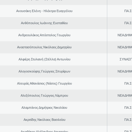
Ανουσάκη Ελένη - Ηλέκτρα Ευαγγέλου
ΠΑ.Σ
Ανθόπουλος Ιωάννης Ευσταθίου
ΠΑ.Σ
Ανδρεουλάκος Απόστολος Γεωργίου
ΝΕΑ ΔΗΜ
Αναστασόπουλος Νικόλαος Δημητρίου
ΝΕΑ ΔΗΜ
Αλφιέρη Στυλιανή (Στέλλα) Αντωνίου
ΣΥΝΑΣ
Αλογοσκούφης Γεώργιος Σπυρίψων
ΝΕΑ ΔΗΜ
Αλευράς Αθανάσιος (Νάσος) Γεωργίου
ΠΑ.Σ
Αλεξόπουλος Γεώργιος Λάμπρου
ΝΕΑ ΔΗΜ
Αλαμπάνος Δημήτριος Νικολάου
ΠΑ.Σ
Ακριτίδης Νικόλαος Βασιλείου
ΠΑ.Σ
Ακριβάκης Αλέξανδρος Δημητρίου
ΠΑ.Σ