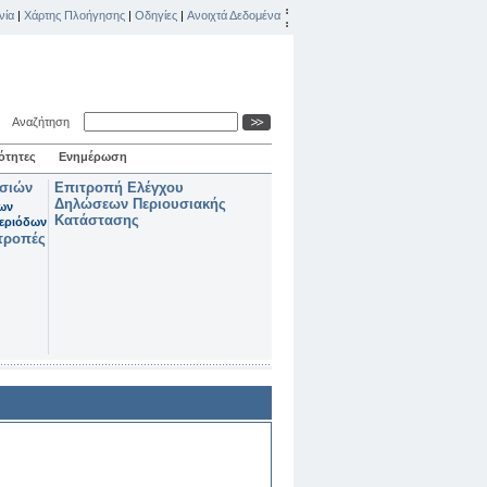
νία
|
Χάρτης Πλοήγησης
|
Οδηγίες
|
Ανοιχτά Δεδομένα
Αναζήτηση
ότητες
Ενημέρωση
ασιών
Επιτροπή Ελέγχου
Δηλώσεων Περιουσιακής
των
Κατάστασης
εριόδων
τροπές