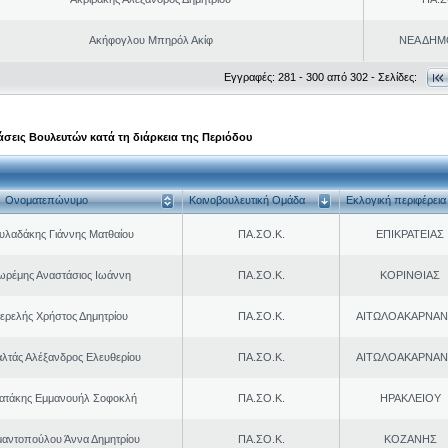
Ακήφογλου Μπηρόλ Ακίφ
ΝΕΑ ΔΗΜ
Εγγραφές: 281 - 300 από 302 - Σελίδες:
σεις Βουλευτών κατά τη διάρκεια της Περιόδου
Ονοματεπώνυμο
Κοινοβουλευτική Ομάδα
Εκλογική περιφέρεια
υλαδάκης Γιάννης Ματθαίου
ΠΑ.ΣΟ.Κ.
ΕΠΙΚΡΑΤΕΙΑΣ
ωρέμης Αναστάσιος Ιωάννη
ΠΑ.ΣΟ.Κ.
ΚΟΡΙΝΘΙΑΣ
ερελής Χρήστος Δημητρίου
ΠΑ.ΣΟ.Κ.
ΑΙΤΩΛΟΑΚΑΡΝΑΝ
λτάς Αλέξανδρος Ελευθερίου
ΠΑ.ΣΟ.Κ.
ΑΙΤΩΛΟΑΚΑΡΝΑΝ
ρατάκης Εμμανουήλ Σοφοκλή
ΠΑ.ΣΟ.Κ.
ΗΡΑΚΛΕΙΟΥ
μαντοπούλου Άννα Δημητρίου
ΠΑ.ΣΟ.Κ.
ΚΟΖΑΝΗΣ