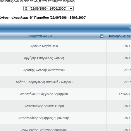
 συνθέσεις ολομέλειας επιλέξτε την επιθυμητή περίοδο
ύνθεση ολομέλειας Θ΄ Περιόδου (22/09/1996 - 14/03/2000)
Β
Ονοματεπώνυμο
Κοινοβουλευτι
Αρσένη Μαρία Ηλία
ΠΑ.Σ
Αργύρης Ευάγγελος Ιωάννη
ΠΑ.Σ
Αράπης Ιωάννης Αναστασίου
ΔΗ.Κ
Αράπη - Καραγιάννη Βασιλική Σωτηρίου
ΔΗ.Κ
Αποστόλου Ευάγγελος Δημητρίου
ΣΥΝΑΣ
Αποστολίδης Λουκάς Θωμά
ΠΑ.Σ
Αποστολάκης Δημήτριος Εμμανουήλ
ΠΑ.Σ
Ανωμερίτης Γεώργιος Δημητρίου
ΠΑ.Σ