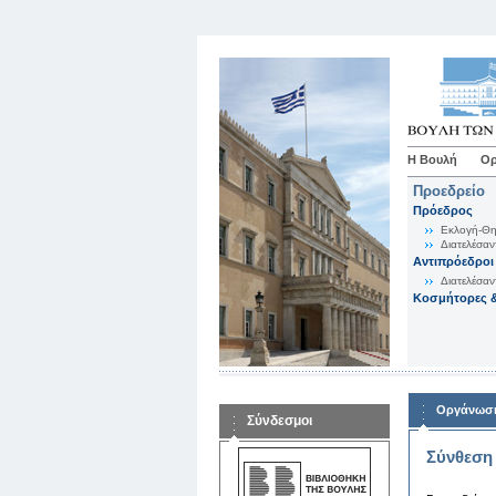
Η Βουλή
Ορ
Προεδρείο
Πρόεδρος
Εκλογή-Θη
Διατελέσαν
Αντιπρόεδροι
Διατελέσαν
Κοσμήτορες &
Οργάνωση
Σύνδεσμοι
Σύνθεση