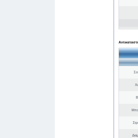
Αντικαταστά
Σο
Χ
Β
Μπα
Στ
Δια