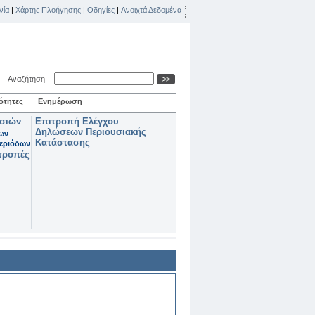
νία
|
Χάρτης Πλοήγησης
|
Οδηγίες
|
Ανοιχτά Δεδομένα
Αναζήτηση
ότητες
Ενημέρωση
ασιών
Επιτροπή Ελέγχου
Δηλώσεων Περιουσιακής
των
Κατάστασης
εριόδων
τροπές