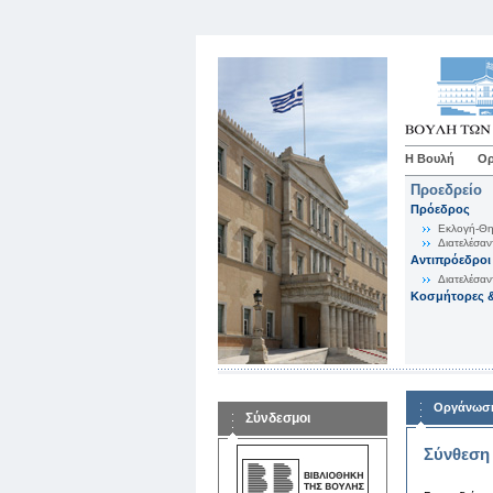
Η Βουλή
Ορ
Προεδρείο
Πρόεδρος
Εκλογή-Θη
Διατελέσαν
Αντιπρόεδροι
Διατελέσαν
Κοσμήτορες &
Οργάνωση
Σύνδεσμοι
Σύνθεση