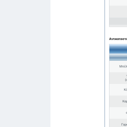
Αντικαταστά
Μπέλ
(
Κό
Κα
Γαρ