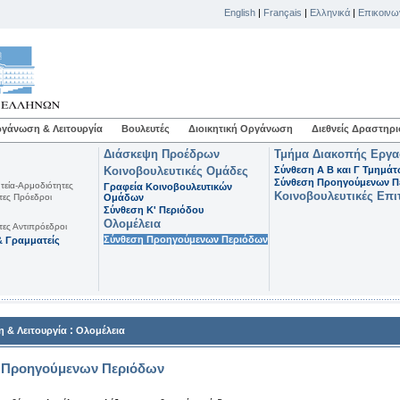
English
|
Français
|
Ελληνικά
|
Επικοινω
γάνωση & Λειτουργία
Βουλευτές
Διοικητική Οργάνωση
Διεθνείς Δραστηρι
Διάσκεψη Προέδρων
Τμήμα Διακοπής Εργ
Κοινοβουλευτικές Ομάδες
Σύνθεση Α Β και Γ Τμημά
Σύνθεση Προηγούμενων Π
τεία-Αρμοδιότητες
Γραφεία Κοινοβουλευτικών
Κοινοβουλευτικές Επι
τες Πρόεδροι
Ομάδων
Σύνθεση K' Περιόδου
Ολομέλεια
τες Αντιπρόεδροι
Σύνθεση Προηγούμενων Περιόδων
 Γραμματείς
:
 & Λειτουργία
Ολομέλεια
 Προηγούμενων Περιόδων