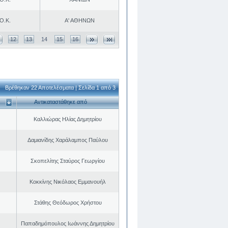
Ο.Κ.
Α' ΑΘΗΝΩΝ
12
13
14
15
16
Βρέθηκαν 22 Αποτελέσματα | Σελίδα 1 από 3
Αντικαταστάθηκε από
Καλλιώρας Ηλίας Δημητρίου
Δαμιανίδης Χαράλαμπος Παύλου
Σκοπελίτης Σταύρος Γεωργίου
Κοκκίνης Νικόλαος Εμμανουήλ
Στάθης Θεόδωρος Χρήστου
Παπαδημόπουλος Ιωάννης Δημητρίου