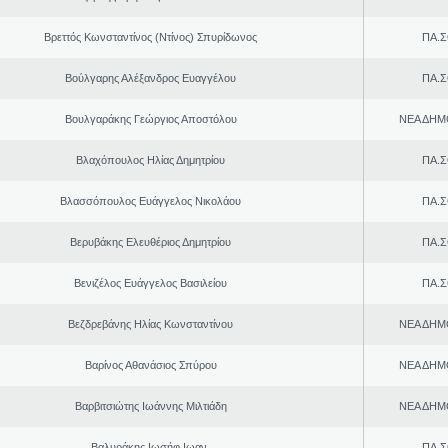
Βρεττός Κωνσταντίνος (Ντίνος) Σπυρίδωνος
ΠΑ.Σ
Βούλγαρης Αλέξανδρος Ευαγγέλου
ΠΑ.Σ
Βουλγαράκης Γεώργιος Αποστόλου
ΝΕΑ ΔΗΜ
Βλαχόπουλος Ηλίας Δημητρίου
ΠΑ.Σ
Βλασσόπουλος Ευάγγελος Νικολάου
ΠΑ.Σ
Βερυβάκης Ελευθέριος Δημητρίου
ΠΑ.Σ
Βενιζέλος Ευάγγελος Βασιλείου
ΠΑ.Σ
Βεζδρεβάνης Ηλίας Κωνσταντίνου
ΝΕΑ ΔΗΜ
Βαρίνος Αθανάσιος Σπύρου
ΝΕΑ ΔΗΜ
Βαρβιτσιώτης Ιωάννης Μιλτιάδη
ΝΕΑ ΔΗΜ
Βαλυράκης Ιωσήφ Ιωαν.
ΠΑ.Σ