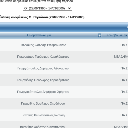
 συνθέσεις ολομέλειας επιλέξτε την επιθυμητή περίοδο
ύνθεση ολομέλειας Θ΄ Περιόδου (22/09/1996 - 14/03/2000)
Β
Ονοματεπώνυμο
Κοινοβουλευτι
Γιαννάκης Ιωάννης Επαμεινώνδα
ΠΑ.Σ
Γιακουμάτος Γεράσιμος Χαραλάμπους
ΝΕΑ ΔΗΜ
Γεωργόπουλος Δημήτριος Αθανασίου
ΠΑ.Σ
Γεωργιάδης Θεόδωρος Χαραλάμπους
ΠΑ.Σ
Γεωργακόπουλος Δημήτριος Χρήστου
ΠΑ.Σ
Γερανίδης Βασίλειος Θεοδώρου
ΠΑ.Σ
Γείτονας Κωνσταντίνος Ιωάννη
ΠΑ.Σ
Βυζοβίτης Χρήστος Κωνσταντίνου
ΝΕΑ ΔΗΜ