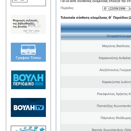
Για να δείτε συνθέσεις ολομέλειας επιλέξτε την ε
Περίοδος:
Τελευταία σύνθεση ολομέλειας Θ΄ Περιόδου (22
Ονοματεπώνυμο
Μαγγίνας Βασίλειος
Καραγκούνης Ανδρέας 
Αλεξόπουλος Γεώργι
Καρακώστας Ιωάννη
Ροκόφυλλος Χρήστος Κ
Παπαλέξης Κωνσταντίν
Πάγκαλος Θεόδωρος
Βρεττός Κωνσταντίνος (Ντί