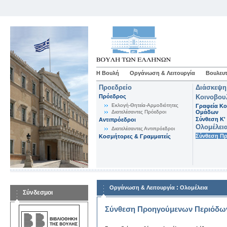
Η Βουλή
Οργάνωση & Λειτουργία
Βουλευτ
Προεδρείο
Διάσκεψη
Πρόεδρος
Κοινοβου
Εκλογή-Θητεία-Αρμοδιότητες
Γραφεία Κο
Διατελέσαντες Πρόεδροι
Ομάδων
Σύνθεση K'
Αντιπρόεδροι
Ολομέλει
Διατελέσαντες Αντιπρόεδροι
Σύνθεση Π
Κοσμήτορες & Γραμματείς
:
Οργάνωση & Λειτουργία
Ολομέλεια
Σύνδεσμοι
Σύνθεση Προηγούμενων Περιόδω