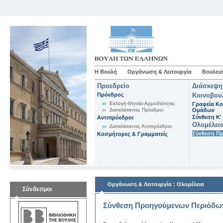
Η Βουλή
Οργάνωση & Λειτουργία
Βουλευτ
Προεδρείο
Διάσκεψη
Πρόεδρος
Κοινοβου
Εκλογή-Θητεία-Αρμοδιότητες
Γραφεία Κο
Διατελέσαντες Πρόεδροι
Ομάδων
Σύνθεση K'
Αντιπρόεδροι
Ολομέλει
Διατελέσαντες Αντιπρόεδροι
Σύνθεση Π
Κοσμήτορες & Γραμματείς
:
Οργάνωση & Λειτουργία
Ολομέλεια
Σύνδεσμοι
Σύνθεση Προηγούμενων Περιόδω