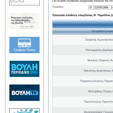
Για να δείτε συνθέσεις ολομέλειας επιλέξτε την ε
Περίοδος:
Τελευταία σύνθεση ολομέλειας Θ΄ Περιόδου (22
Ονοματεπώνυμο
Στεφανής Κωνσταντίνο
Παντερμαλής Δημήτριο
Μανίκας Στέφανος Α
Μαντέλης Αναστάσιος 
Παρασκευόπουλος Παρασκ
Μολυβιάτης Πέτρος 
Παυλόπουλος Προκόπιο
Αλογοσκούφης Γεώργι