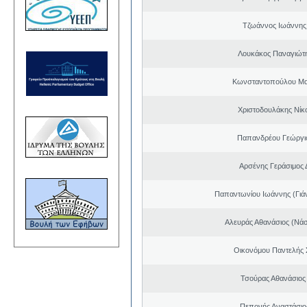
Τζωάννος Ιωάννης
Λουκάκος Παναγιώτ
Κωνσταντοπούλου Μα
Χριστοδουλάκης Νίκ
Παπανδρέου Γεώργι
Αρσένης Γεράσιμος 
Παπαντωνίου Ιωάννης (Γιά
Αλευράς Αθανάσιος (Νάσ
Οικονόμου Παντελής
Τσούρας Αθανάσιος
Πεπονής Αναστάσιο