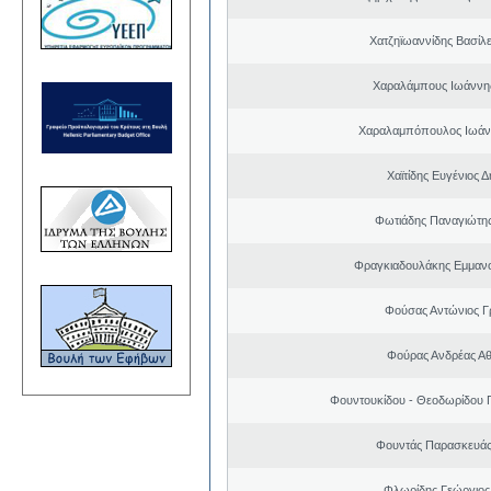
Χατζηϊωαννίδης Βασίλε
Χαραλάμπους Ιωάννη
Χαραλαμπόπουλος Ιωάν
Χαϊτίδης Ευγένιος Δ
Φωτιάδης Παναγιώτη
Φραγκιαδουλάκης Εμμαν
Φούσας Αντώνιος Γ
Φούρας Ανδρέας Α
Φουντουκίδου - Θεοδωρίδου 
Φουντάς Παρασκευάς
Φλωρίδης Γεώργιος 