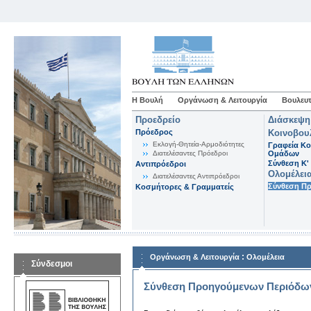
Η Βουλή
Οργάνωση & Λειτουργία
Βουλευτ
Προεδρείο
Διάσκεψη
Πρόεδρος
Κοινοβου
Εκλογή-Θητεία-Αρμοδιότητες
Γραφεία Κο
Διατελέσαντες Πρόεδροι
Ομάδων
Σύνθεση K'
Αντιπρόεδροι
Ολομέλει
Διατελέσαντες Αντιπρόεδροι
Σύνθεση Π
Κοσμήτορες & Γραμματείς
:
Οργάνωση & Λειτουργία
Ολομέλεια
Σύνδεσμοι
Σύνθεση Προηγούμενων Περιόδω