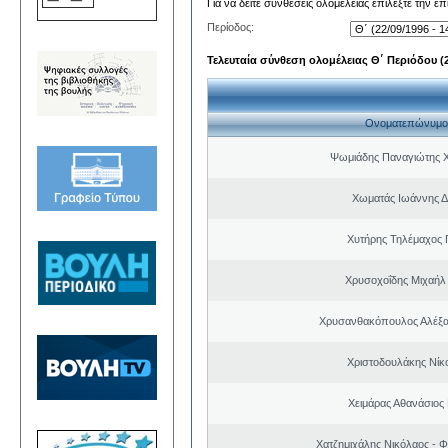
Για να δείτε συνθέσεις ολομέλειας επιλέξτε την ε
Περίοδος:
Τελευταία σύνθεση ολομέλειας Θ΄ Περιόδου (22
Ονοματεπώνυμο
Ψωμιάδης Παναγιώτης 
Χωματάς Ιωάννης Δ
Χυτήρης Τηλέμαχος 
Χρυσοχοΐδης Μιχαήλ 
Χρυσανθακόπουλος Αλέξα
Χριστοδουλάκης Νίκ
Χειμάρας Αθανάσιος
Χατζημιχάλης Νικόλαος - Φ