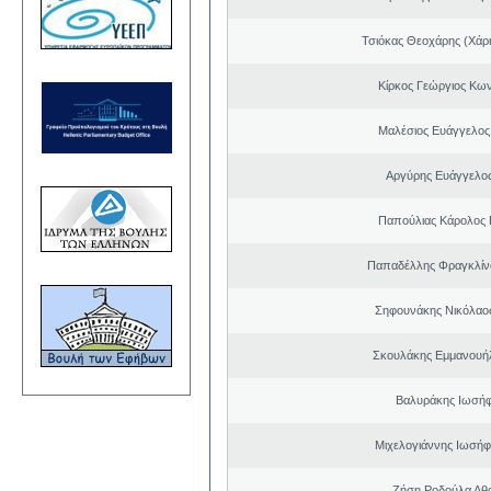
Τσιόκας Θεοχάρης (Χάρη
Κίρκος Γεώργιος Κων
Μαλέσιος Ευάγγελος
Αργύρης Ευάγγελο
Παπούλιας Κάρολος 
Παπαδέλλης Φραγκλίν
Σηφουνάκης Νικόλαο
Σκουλάκης Εμμανουή
Βαλυράκης Ιωσήφ
Μιχελογιάννης Ιωσήφ
Ζήση Ροδούλα Αθ