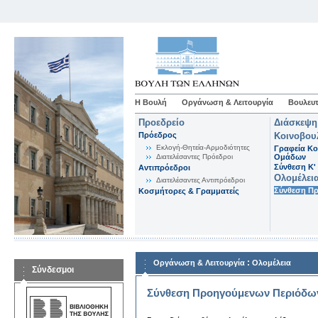
Η Βουλή
Οργάνωση & Λειτουργία
Βουλευτ
Προεδρείο
Διάσκεψη
Πρόεδρος
Κοινοβου
Εκλογή-Θητεία-Αρμοδιότητες
Γραφεία Κο
Διατελέσαντες Πρόεδροι
Ομάδων
Σύνθεση K'
Αντιπρόεδροι
Ολομέλει
Διατελέσαντες Αντιπρόεδροι
Σύνθεση Π
Κοσμήτορες & Γραμματείς
:
Οργάνωση & Λειτουργία
Ολομέλεια
Σύνδεσμοι
Σύνθεση Προηγούμενων Περιόδω