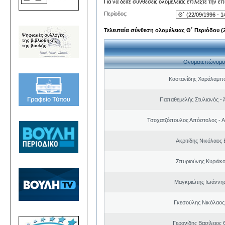
Για να δείτε συνθέσεις ολομέλειας επιλέξτε την ε
Περίοδος:
Τελευταία σύνθεση ολομέλειας Θ΄ Περιόδου (22
Ονοματεπώνυμο
Καστανίδης Χαράλαμπ
Παπαθεμελής Στυλιανός - 
Τσοχατζόπουλος Απόστολος - 
Ακριτίδης Νικόλαος 
Σπυριούνης Κυριάκο
Μαγκριώτης Ιωάννης
Γκεσούλης Νικόλαος
Γερανίδης Βασίλειος