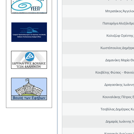
Μπρατάκος Άγγελο
Παπαρήγα Αλεξάνδρα
Κολοζώφ Ορέστης
Κωστόπουλος Δημήτριο
Δαμανάκη Μαρία Θ
Κουβέλης Φώτιος - Φανού
Δραγασάκης Ιωάννη
Κουναλάκης Πέτρος 
Τσοβόλας Δημήτριος Κ
Δημαράς Ιωάννης 
Κοτσακάς Αντώνιος 