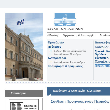
Η Βουλή
Οργάνωση & Λειτουργία
Βουλευτ
Προεδρείο
Διάσκεψη
Πρόεδρος
Κοινοβου
Εκλογή-Θητεία-Αρμοδιότητες
Γραφεία Κο
Διατελέσαντες Πρόεδροι
Ομάδων
Σύνθεση K'
Αντιπρόεδροι
Ολομέλει
Διατελέσαντες Αντιπρόεδροι
Σύνθεση Π
Κοσμήτορες & Γραμματείς
:
Οργάνωση & Λειτουργία
Ολομέλεια
Σύνδεσμοι
Σύνθεση Προηγούμενων Περιόδω