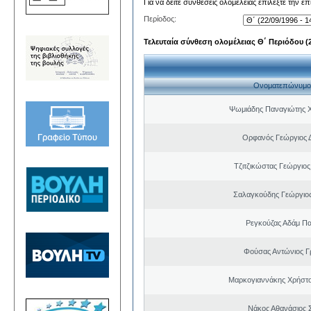
Για να δείτε συνθέσεις ολομέλειας επιλέξτε την ε
Περίοδος:
Τελευταία σύνθεση ολομέλειας Θ΄ Περιόδου (22
Ονοματεπώνυμο
Ψωμιάδης Παναγιώτης 
Ορφανός Γεώργιος 
Τζιτζικώστας Γεώργιο
Σαλαγκούδης Γεώργιος
Ρεγκούζας Αδάμ Π
Φούσας Αντώνιος Γ
Μαρκογιαννάκης Χρήστ
Νάκος Αθανάσιος 