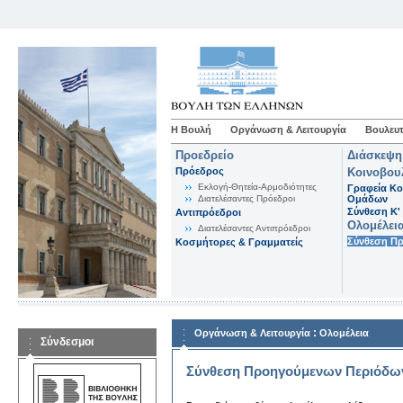
Η Βουλή
Οργάνωση & Λειτουργία
Βουλευτ
Προεδρείο
Διάσκεψη
Πρόεδρος
Κοινοβου
Εκλογή-Θητεία-Αρμοδιότητες
Γραφεία Κο
Διατελέσαντες Πρόεδροι
Ομάδων
Σύνθεση K'
Αντιπρόεδροι
Ολομέλει
Διατελέσαντες Αντιπρόεδροι
Σύνθεση Π
Κοσμήτορες & Γραμματείς
:
Οργάνωση & Λειτουργία
Ολομέλεια
Σύνδεσμοι
Σύνθεση Προηγούμενων Περιόδω