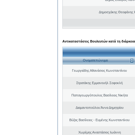
Δημοσχάκης Θεοφάνης 
Αντικαταστάσεις Βουλευτών κατά τη διάρκεια
Ονοματεπώνυμο
Γεωργιάδης Αθανάσιος Κωνσταντίνου
Στρατάκης Εμμανουήλ Σοφοκλή
Παπαγεωργόπουλος Βασίλειος Νικήτα
Διαμαντοπούλου Άννα Δημητρίου
Βύζας Βασίλειος - Ευμένης Κωνσταντίνου
Χωρέμης Αναστάσιος Ιωάννη