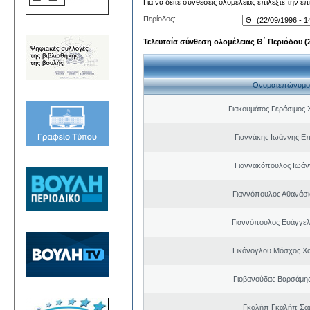
Για να δείτε συνθέσεις ολομέλειας επιλέξτε την ε
Περίοδος:
Τελευταία σύνθεση ολομέλειας Θ΄ Περιόδου (22
Ονοματεπώνυμο
Γιακουμάτος Γεράσιμος
Γιαννάκης Ιωάννης Ε
Γιαννακόπουλος Ιωάν
Γιαννόπουλος Αθανάσ
Γιαννόπουλος Ευάγγελ
Γικόνογλου Μόσχος Χ
Γιοβανούδας Βαρσάμη
Γκαλήπ Γκαλήπ Σα