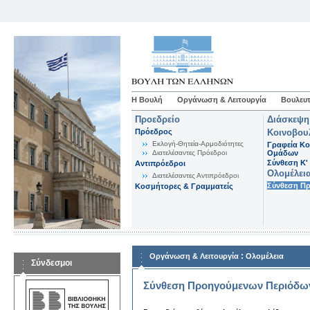
Η Βουλή
Οργάνωση & Λειτουργία
Βουλευτ
Προεδρείο
Διάσκεψη
Πρόεδρος
Κοινοβου
Εκλογή-Θητεία-Αρμοδιότητες
Γραφεία Κο
Διατελέσαντες Πρόεδροι
Ομάδων
Σύνθεση K'
Αντιπρόεδροι
Ολομέλει
Διατελέσαντες Αντιπρόεδροι
Σύνθεση Π
Κοσμήτορες & Γραμματείς
:
Οργάνωση & Λειτουργία
Ολομέλεια
Σύνδεσμοι
Σύνθεση Προηγούμενων Περιόδω