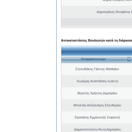
Δημοσχάκης Θεοφάνης 
Αντικαταστάσεις Βουλευτών κατά τη διάρκεια
Ονοματεπώνυμο
Σουλαδάκης Γιάννης Ματθαίου
Χωρέμης Αναστάσιος Ιωάννη
Βερελής Χρήστος Δημητρίου
Μπαλτάς Αλέξανδρος Ελευθερίου
Στρατάκης Εμμανουήλ Σοφοκλή
Διαμαντοπούλου Άννα Δημητρίου