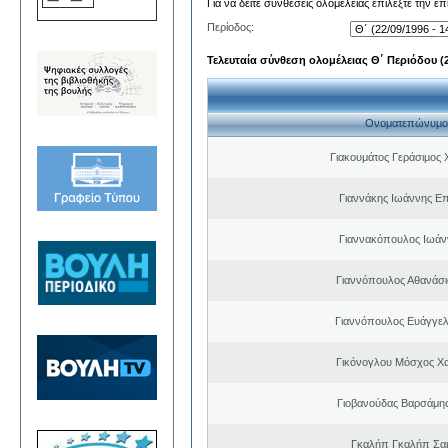
Για να δείτε συνθέσεις ολομέλειας επιλέξτε την ε
Περίοδος:
Τελευταία σύνθεση ολομέλειας Θ΄ Περιόδου (22
Ονοματεπώνυμο
Γιακουμάτος Γεράσιμος
Γιαννάκης Ιωάννης Ε
Γιαννακόπουλος Ιωάν
Γιαννόπουλος Αθανάσ
Γιαννόπουλος Ευάγγελ
Γικόνογλου Μόσχος Χ
Γιοβανούδας Βαρσάμη
Γκαλήπ Γκαλήπ Σα