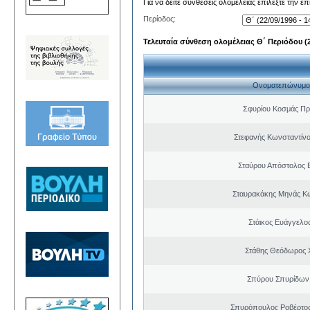
Για να δείτε συνθέσεις ολομέλειας επιλέξτε την ε
Περίοδος:
Τελευταία σύνθεση ολομέλειας Θ΄ Περιόδου (22
Ονοματεπώνυμο
Σφυρίου Κοσμάς Π
Στεφανής Κωνσταντίνο
Σταύρου Απόστολος 
Σταυρακάκης Μηνάς Κ
Στάικος Ευάγγελ
Στάθης Θεόδωρος 
Σπύρου Σπυρίδων
Σπυρόπουλος Ροβέρτο