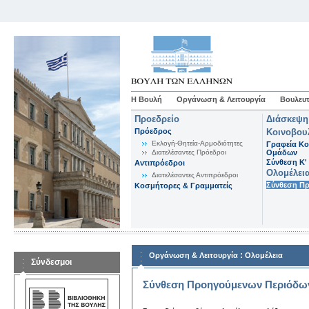
Η Βουλή
Οργάνωση & Λειτουργία
Βουλευτ
Προεδρείο
Διάσκεψη
Πρόεδρος
Κοινοβου
Εκλογή-Θητεία-Αρμοδιότητες
Γραφεία Κο
Διατελέσαντες Πρόεδροι
Ομάδων
Σύνθεση K'
Αντιπρόεδροι
Ολομέλει
Διατελέσαντες Αντιπρόεδροι
Σύνθεση Π
Κοσμήτορες & Γραμματείς
:
Οργάνωση & Λειτουργία
Ολομέλεια
Σύνδεσμοι
Σύνθεση Προηγούμενων Περιόδω