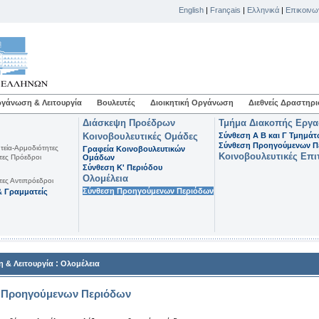
English
|
Français
|
Ελληνικά
|
Επικοινω
γάνωση & Λειτουργία
Βουλευτές
Διοικητική Οργάνωση
Διεθνείς Δραστηρι
Διάσκεψη Προέδρων
Τμήμα Διακοπής Εργ
Κοινοβουλευτικές Ομάδες
Σύνθεση Α Β και Γ Τμημά
Σύνθεση Προηγούμενων Π
τεία-Αρμοδιότητες
Γραφεία Κοινοβουλευτικών
Κοινοβουλευτικές Επι
τες Πρόεδροι
Ομάδων
Σύνθεση K' Περιόδου
Ολομέλεια
τες Αντιπρόεδροι
Σύνθεση Προηγούμενων Περιόδων
 Γραμματείς
:
 & Λειτουργία
Ολομέλεια
 Προηγούμενων Περιόδων