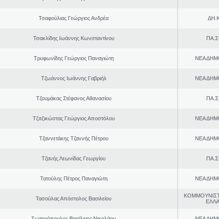
Τσαφούλιας Γεώργιος Ανδρέα
ΔΗ.Κ
Τσακλίδης Ιωάννης Κωνσταντίνου
ΠΑ.Σ
Τρυφωνίδης Γεώργιος Παναγιώτη
ΝΕΑ ΔΗΜ
Τζωάννος Ιωάννης Γαβριήλ
ΝΕΑ ΔΗΜ
Τζουμάκας Στέφανος Αθανασίου
ΠΑ.Σ
Τζιτζικώστας Γεώργιος Αποστόλου
ΝΕΑ ΔΗΜ
Τζαννετάκης Τζαννής Πέτρου
ΝΕΑ ΔΗΜ
Τζανής Λεωνίδας Γεωργίου
ΠΑ.Σ
Τατούλης Πέτρος Παναγιώτη
ΝΕΑ ΔΗΜ
ΚΟΜΜΟΥΝΙΣ
Τασούλας Απόστολος Βασιλείου
ΕΛΛ
Σωτηρόπουλος Βασίλειος Νικολάου
ΝΕΑ ΔΗΜ