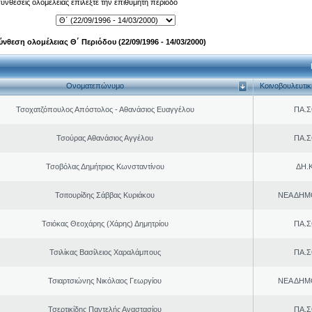
 συνθέσεις ολομέλειας επιλέξτε την επιθυμητή περίοδο
ύνθεση ολομέλειας Θ΄ Περιόδου (22/09/1996 - 14/03/2000)
Ονοματεπώνυμο
Κοινοβουλευτι
Τσοχατζόπουλος Απόστολος - Αθανάσιος Ευαγγέλου
ΠΑ.Σ
Τσούρας Αθανάσιος Αγγέλου
ΠΑ.Σ
Τσοβόλας Δημήτριος Κωνσταντίνου
ΔΗ.Κ
Τσιτουρίδης Σάββας Κυριάκου
ΝΕΑ ΔΗΜ
Τσιόκας Θεοχάρης (Χάρης) Δημητρίου
ΠΑ.Σ
Τσιλίκας Βασίλειος Χαραλάμπους
ΠΑ.Σ
Τσιαρτσιώνης Νικόλαος Γεωργίου
ΝΕΑ ΔΗΜ
Τσερτικίδης Παντελής Αναστασίου
ΠΑ.Σ