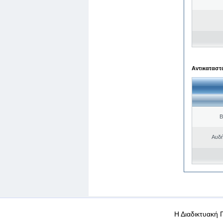
Αντικαταστά
Β
Αυδή
WEB-Mail
WEB-Apps
|
|
|
Όροι χρήσης
Προσωπικά
Η Διαδικτυακή 