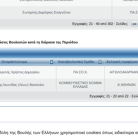
Σωτηρλής Δημήτριος Ευαγγέλου
ΠΑ.Σ
Εγγραφές: 21 - 40 από 302 - Σελίδες:
σεις Βουλευτών κατά τη διάρκεια της Περιόδου
Ονοματεπώνυμο
Κοινοβουλευτική Ομάδα
Εκλογική περιφέρεια
ερελής Χρήστος Δημητρίου
ΠΑ.ΣΟ.Κ.
ΑΙΤΩΛΟΑΚΑΡΝΑΝ
ΚΟΜΜΟΥΝΙΣΤΙΚΟ ΚΟΜΜΑ
ς Λεωνίδας (Λέων) Βασιλείου
Α' ΑΘΗΝΩΝ
ΕΛΛΑΔΑΣ
Εγγραφές: 21 - 22 από 22 - Σελί
|
|
 δεδομένα
Ασφάλεια & Πρόσβαση
Πύλη της Βουλής των Ελλήνων χρησιμοποιεί cookies όπως ειδικότερα 