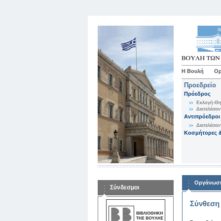
Η Βουλή
Ορ
Προεδρείο
Πρόεδρος
Εκλογή-Θη
Διατελέσαν
Αντιπρόεδροι
Διατελέσαν
Κοσμήτορες &
Οργάνωση
Σύνδεσμοι
Σύνθεση