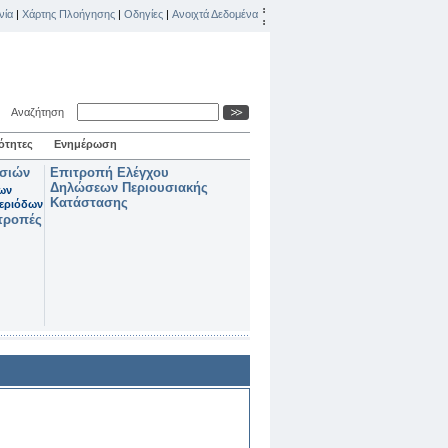
νία
|
Χάρτης Πλοήγησης
|
Οδηγίες
|
Ανοιχτά Δεδομένα
Αναζήτηση
ότητες
Ενημέρωση
ασιών
Επιτροπή Ελέγχου
Δηλώσεων Περιουσιακής
των
Κατάστασης
εριόδων
τροπές