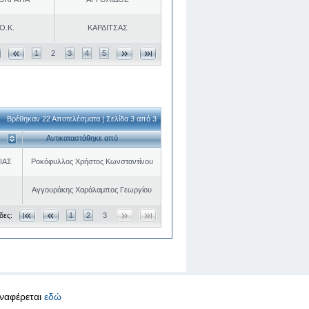
Ο.Κ.
ΚΑΡΔΙΤΣΑΣ
1
2
3
4
5
Βρέθηκαν 22 Αποτελέσματα | Σελίδα 3 από 3
Αντικαταστάθηκε από
ΙΑΣ
Ροκόφυλλος Χρήστος Κωνσταντίνου
Αγγουράκης Χαράλαμπος Γεωργίου
δες:
1
2
3
αναφέρεται
εδώ