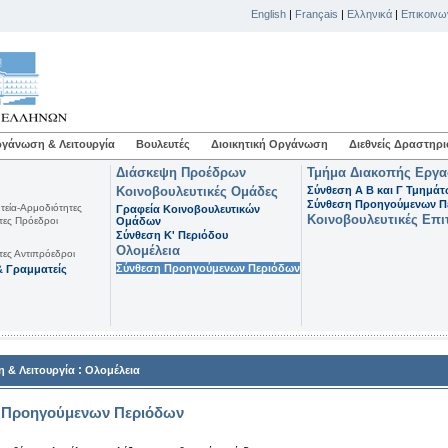
English
|
Français
|
Ελληνικά
|
Επικοινω
γάνωση & Λειτουργία
Βουλευτές
Διοικητική Οργάνωση
Διεθνείς Δραστηρι
Διάσκεψη Προέδρων
Τμήμα Διακοπής Εργ
Κοινοβουλευτικές Ομάδες
Σύνθεση Α Β και Γ Τμημά
Σύνθεση Προηγούμενων Π
τεία-Αρμοδιότητες
Γραφεία Κοινοβουλευτικών
Κοινοβουλευτικές Επι
τες Πρόεδροι
Ομάδων
Σύνθεση K' Περιόδου
Ολομέλεια
τες Αντιπρόεδροι
Σύνθεση Προηγούμενων Περιόδων
 Γραμματείς
:
 & Λειτουργία
Ολομέλεια
 Προηγούμενων Περιόδων