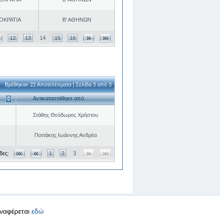
ΟΚΡΑΤΙΑ
Β' ΑΘΗΝΩΝ
12
13
14
15
16
Βρέθηκαν 22 Αποτελέσματα | Σελίδα 3 από 3
Αντικαταστάθηκε από
Στάθης Θεόδωρος Χρήστου
Ποττάκης Ιωάννης Ανδρέα
δες:
1
2
3
αναφέρεται
εδώ