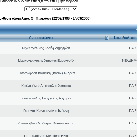
 συνθέσεις ολομέλειας επιλέξτε την επιθυμητή περίοδο
ύνθεση ολομέλειας Θ΄ Περιόδου (22/09/1996 - 14/03/2000)
Β
Ονοματεπώνυμο
Κοινοβουλευτι
Μιχελογιάννης Ιωσήφ Δημητρίου
ΠΑ.Σ
Μαρκογιαννάκης Χρήστος Εμμανουήλ
ΝΕΑ ΔΗΜ
Παπανδρέου Βασιλική (Βάσω) Ανδρέα
ΠΑ.Σ
Κακλαμάνης Απόστολος Χρήστου
ΠΑ.Σ
Γιαννόπουλος Ευάγγελος Αργυρίου
ΠΑ.Σ
Γείτονας Κωνσταντίνος Ιωάννη
ΠΑ.Σ
Κατσανέβας Θεόδωρος Κωνσταντίνου
ΠΑ.Σ
Παπαϊωάννου Μιλτιάδης Ηλία
ΠΑ.Σ