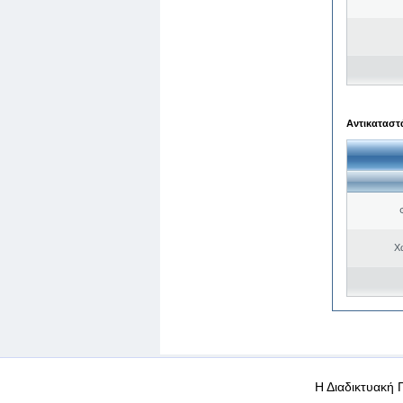
Αντικαταστά
Χ
WEB-Mail
WEB-Apps
|
|
|
Όροι χρήσης
Προσωπικά
Η Διαδικτυακή 