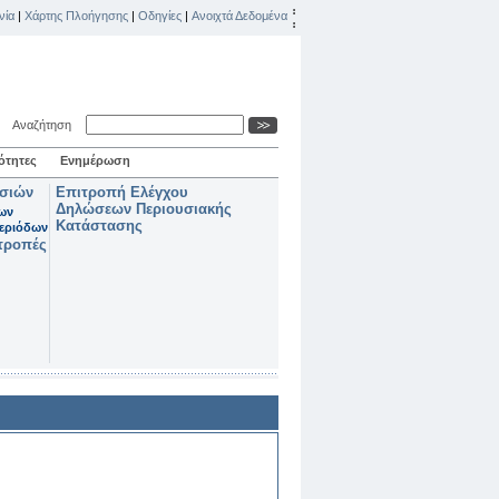
νία
|
Χάρτης Πλοήγησης
|
Οδηγίες
|
Ανοιχτά Δεδομένα
Αναζήτηση
ότητες
Ενημέρωση
ασιών
Επιτροπή Ελέγχου
Δηλώσεων Περιουσιακής
των
Κατάστασης
εριόδων
τροπές