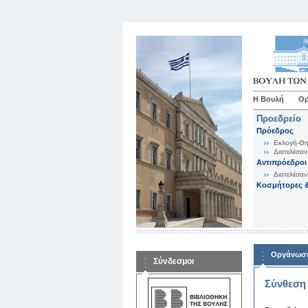
Η Βουλή
Ορ
Προεδρείο
Πρόεδρος
Εκλογή-Θη
Διατελέσαν
Αντιπρόεδροι
Διατελέσαν
Κοσμήτορες &
Οργάνωση
Σύνδεσμοι
Σύνθεση