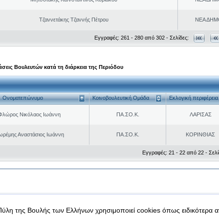
Τζαννετάκης Τζαννής Πέτρου
ΝΕΑ ΔΗΜ
Εγγραφές: 261 - 280 από 302 - Σελίδες:
σεις Βουλευτών κατά τη διάρκεια της Περιόδου
Ονοματεπώνυμο
Κοινοβουλευτική Ομάδα
Εκλογική περιφέρεια
Φλώρος Νικόλαος Ιωάννη
ΠΑ.ΣΟ.Κ.
ΛΑΡΙΣΑΣ
ωρέμης Αναστάσιος Ιωάννη
ΠΑ.ΣΟ.Κ.
ΚΟΡΙΝΘΙΑΣ
Εγγραφές: 21 - 22 από 22 - Σελί
|
|
 δεδομένα
Ασφάλεια & Πρόσβαση
Πύλη της Βουλής των Ελλήνων χρησιμοποιεί cookies όπως ειδικότερα 