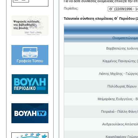
Για να δείτε συνθέσεις ολομέλειας επιλέξτε την ε
Περίοδος:
Τελευταία σύνθεση ολομέλειας Θ΄ Περιόδου (22
Ονοματεπώνυμο
Βαρβιτσιώτης Ιωάννη
Καμμένος Παναγιώτης (
Λιάπης Μιχάλης - Γιώργο
Πολύδωρας Βύρων 
Μεϊμαράκης Ευάγγελος - Β
Πετραλιά - Πάλλη Φάνη
Ανδρεουλάκος Απόστολ
Καρατζαφέρης Γεώργ