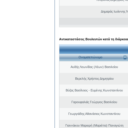
Δημαράς Ιωάννης 
Αντικαταστάσεις Βουλευτών κατά τη διάρκεια
Ονοματεπώνυμο
Αυδής Λεωνίδας (Λέων) Βασιλείου
Βερελής Χρήστος Δημητρίου
Βύζας Βασίλειος - Ευμένης Κωνσταντίνου
Γαρουφαλιάς Γεώργιος Βασιλείου
Γεωργιάδης Αθανάσιος Κωνσταντίνου
Γιαννάκου Μαριορή (Μαριέττα) Παναγιώτη