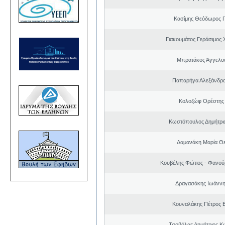
Κασίμης Θεόδωρος 
Γιακουμάτος Γεράσιμος
Μπρατάκος Άγγελο
Παπαρήγα Αλεξάνδρα
Κολοζώφ Ορέστης
Κωστόπουλος Δημήτριο
Δαμανάκη Μαρία Θ
Κουβέλης Φώτιος - Φανού
Δραγασάκης Ιωάννη
Κουναλάκης Πέτρος 
Τσοβόλας Δημήτριος Κ