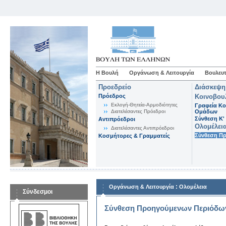
Η Βουλή
Οργάνωση & Λειτουργία
Βουλευτ
Προεδρείο
Διάσκεψη
Πρόεδρος
Κοινοβου
Εκλογή-Θητεία-Αρμοδιότητες
Γραφεία Κο
Διατελέσαντες Πρόεδροι
Ομάδων
Σύνθεση K'
Αντιπρόεδροι
Ολομέλει
Διατελέσαντες Αντιπρόεδροι
Σύνθεση Π
Κοσμήτορες & Γραμματείς
:
Οργάνωση & Λειτουργία
Ολομέλεια
Σύνδεσμοι
Σύνθεση Προηγούμενων Περιόδω