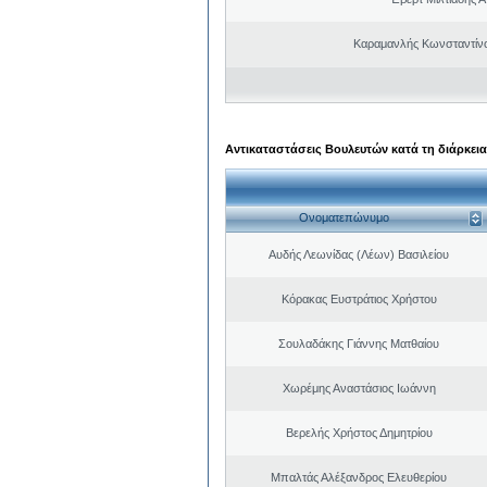
Καραμανλής Κωνσταντίν
Αντικαταστάσεις Βουλευτών κατά τη διάρκεια
Ονοματεπώνυμο
Αυδής Λεωνίδας (Λέων) Βασιλείου
Κόρακας Ευστράτιος Χρήστου
Σουλαδάκης Γιάννης Ματθαίου
Χωρέμης Αναστάσιος Ιωάννη
Βερελής Χρήστος Δημητρίου
Μπαλτάς Αλέξανδρος Ελευθερίου