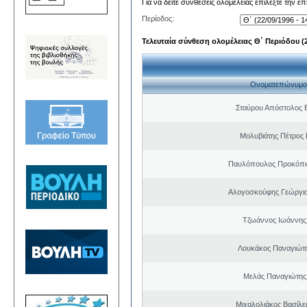
Για να δείτε συνθέσεις ολομέλειας επιλέξτε την ε
Περίοδος:
Τελευταία σύνθεση ολομέλειας Θ΄ Περιόδου (22
Ονοματεπώνυμο
Σταύρου Απόστολος 
Μολυβιάτης Πέτρος 
Παυλόπουλος Προκόπιο
Αλογοσκούφης Γεώργι
Τζωάννος Ιωάννης
Λουκάκος Παναγιώτ
Μελάς Παναγιώτης
Μιχαλολιάκος Βασίλε