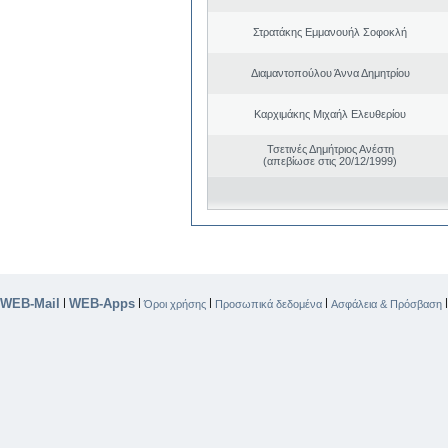
Στρατάκης Εμμανουήλ Σοφοκλή
Διαμαντοπούλου Άννα Δημητρίου
Καρχιμάκης Μιχαήλ Ελευθερίου
Τσετινές Δημήτριος Ανέστη
(απεβίωσε στις 20/12/1999)
WEB-Mail
WEB-Apps
|
|
|
|
Όροι χρήσης
Προσωπικά δεδομένα
Ασφάλεια & Πρόσβαση