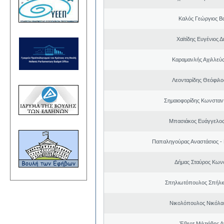
Καλός Γεώργιος Βα
Χαϊτίδης Ευγένιος Δ
Καραμανλής Αχιλλεύς
Λεονταρίδης Θεόφιλο
Σημαιοφορίδης Κωνσταντ
Μπασιάκος Ευάγγελος
Παπαληγούρας Αναστάσιος -
Δήμας Σταύρος Kων
Σπηλιωτόπουλος Σπήλι
Νικολόπουλος Νικόλα
Έβερτ Μιλτιάδης 