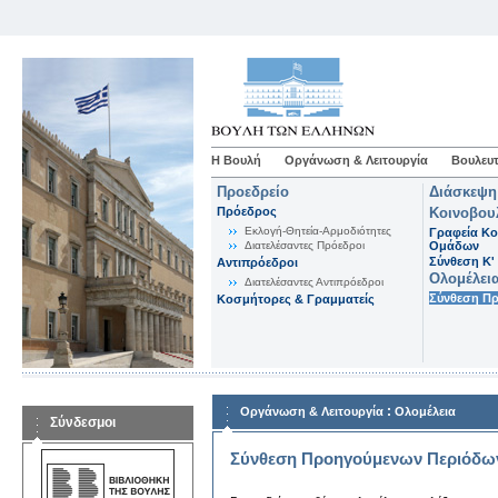
Η Βουλή
Οργάνωση & Λειτουργία
Βουλευτ
Προεδρείο
Διάσκεψη
Πρόεδρος
Κοινοβου
Εκλογή-Θητεία-Αρμοδιότητες
Γραφεία Κο
Διατελέσαντες Πρόεδροι
Ομάδων
Σύνθεση K'
Αντιπρόεδροι
Ολομέλει
Διατελέσαντες Αντιπρόεδροι
Σύνθεση Π
Κοσμήτορες & Γραμματείς
:
Οργάνωση & Λειτουργία
Ολομέλεια
Σύνδεσμοι
Σύνθεση Προηγούμενων Περιόδω