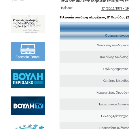
Για να δείτε συνθέσεις ολομέλειας επιλέξτε την ε
Περίοδος:
Τελευταία σύνθεση ολομέλειας Β' Περιόδου (20
Ονοματεπώνυμο
Μαυροδόγλου Διαμαντή
Καλούδης Νικόλαος
Σαχίνης Δημήτριος
Κεπέσης Νίκανδρ
Καραπιπέρης Χρυσόστ
Παπαντωνίου Αντώνιος
Γκίλλας Αρίσταρχος
Προκοπίδης Ιωάννης