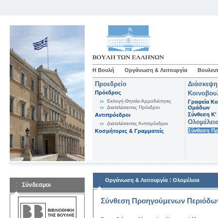
Η Βουλή
Οργάνωση & Λειτουργία
Βουλευτ
Προεδρείο
Διάσκεψη
Πρόεδρος
Κοινοβου
Εκλογή-Θητεία-Αρμοδιότητες
Γραφεία Κο
Διατελέσαντες Πρόεδροι
Ομάδων
Σύνθεση K'
Αντιπρόεδροι
Ολομέλει
Διατελέσαντες Αντιπρόεδροι
Σύνθεση Π
Κοσμήτορες & Γραμματείς
:
Οργάνωση & Λειτουργία
Ολομέλεια
Σύνδεσμοι
Σύνθεση Προηγούμενων Περιόδω