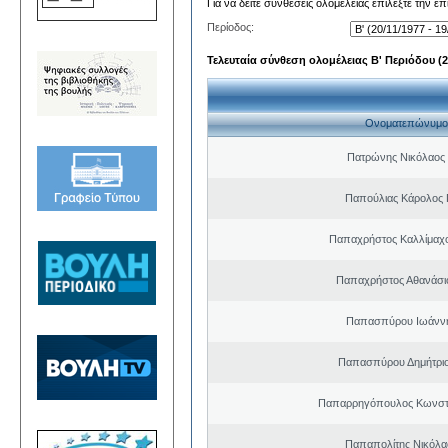
Για να δείτε συνθέσεις ολομέλειας επιλέξτε την ε
Περίοδος:
Τελευταία σύνθεση ολομέλειας Β' Περιόδου (20
Ονοματεπώνυμο
Πατρώνης Νικόλαος
Παπούλιας Κάρολος 
Παπαχρήστος Καλλίμαχ
Παπαχρήστος Αθανάσι
Παπασπύρου Ιωάννη
Παπασπύρου Δημήτριο
Παπαρρηγόπουλος Κωνστα
Παπαπολίτης Νικόλα