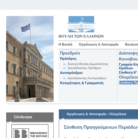
Η Βουλή
Οργάνωση & Λειτουργία
Βουλευτ
Προεδρείο
Διάσκεψη
Πρόεδρος
Κοινοβου
Εκλογή-Θητεία-Αρμοδιότητες
Γραφεία Κο
Διατελέσαντες Πρόεδροι
Ομάδων
Σύνθεση K'
Αντιπρόεδροι
Ολομέλει
Διατελέσαντες Αντιπρόεδροι
Σύνθεση Π
Κοσμήτορες & Γραμματείς
:
Οργάνωση & Λειτουργία
Ολομέλεια
Σύνδεσμοι
Σύνθεση Προηγούμενων Περιόδω