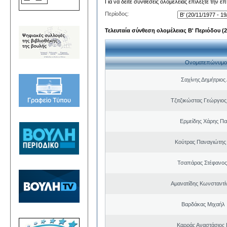
Για να δείτε συνθέσεις ολομέλειας επιλέξτε την ε
Περίοδος:
Τελευταία σύνθεση ολομέλειας Β' Περιόδου (20
Ονοματεπώνυμο
Σαχίνης Δημήτριος
Τζιτζικώστας Γεώργιο
Ερμείδης Χάρης Πα
Κούτρας Παναγιώτης 
Τσαπάρας Στέφανος
Αμανατίδης Κωνσταντί
Βαρδάκας Μιχαήλ
Καρράς Αναστάσιος 