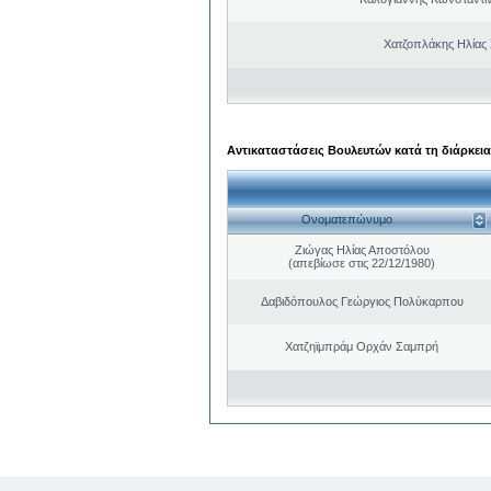
Χατζοπλάκης Ηλίας
Αντικαταστάσεις Βουλευτών κατά τη διάρκεια
Ονοματεπώνυμο
Ζιώγας Ηλίας Αποστόλου
(απεβίωσε στις 22/12/1980)
Δαβιδόπουλος Γεώργιος Πολύκαρπου
Χατζηϊμπράμ Ορχάν Σαμπρή