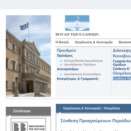
Η Βουλή
Οργάνωση & Λειτουργία
Βουλευτ
Προεδρείο
Διάσκεψη
Πρόεδρος
Κοινοβου
Εκλογή-Θητεία-Αρμοδιότητες
Γραφεία Κο
Διατελέσαντες Πρόεδροι
Ομάδων
Σύνθεση K'
Αντιπρόεδροι
Ολομέλει
Διατελέσαντες Αντιπρόεδροι
Σύνθεση Π
Κοσμήτορες & Γραμματείς
:
Οργάνωση & Λειτουργία
Ολομέλεια
Σύνδεσμοι
Σύνθεση Προηγούμενων Περιόδω