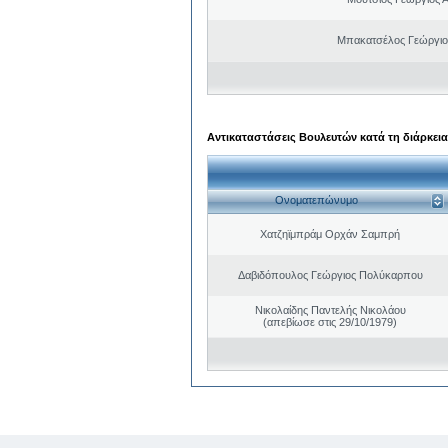
Μπακατσέλος Γεώργιο
Αντικαταστάσεις Βουλευτών κατά τη διάρκεια
Ονοματεπώνυμο
Χατζηϊμπράμ Ορχάν Σαμπρή
Δαβιδόπουλος Γεώργιος Πολύκαρπου
Νικολαίδης Παντελής Νικολάου
(απεβίωσε στις 29/10/1979)