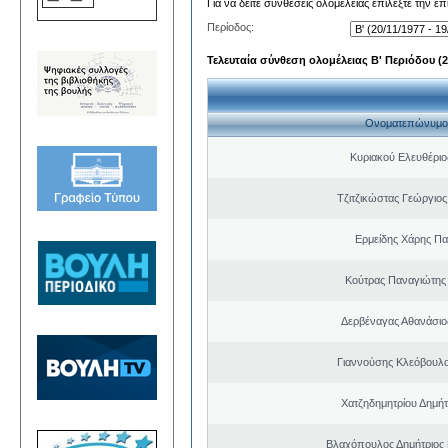
Για να δείτε συνθέσεις ολομέλειας επιλέξτε την ε
Περίοδος:
Τελευταία σύνθεση ολομέλειας Β' Περιόδου (20
Ονοματεπώνυμο
Κυριακού Ελευθέριο
Τζιτζικώστας Γεώργιο
Ερμείδης Χάρης Πα
Κούτρας Παναγιώτης 
Δερβέναγας Αθανάσιο
Γιαννούσης Κλεόβουλο
Χατζηδημητρίου Δημή
Βλαχόπουλος Δημήτριος