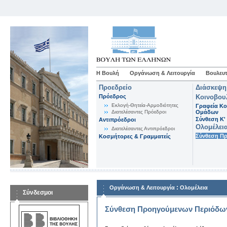
Η Βουλή
Οργάνωση & Λειτουργία
Βουλευτ
Προεδρείο
Διάσκεψη
Πρόεδρος
Κοινοβου
Εκλογή-Θητεία-Αρμοδιότητες
Γραφεία Κο
Διατελέσαντες Πρόεδροι
Ομάδων
Σύνθεση K'
Αντιπρόεδροι
Ολομέλει
Διατελέσαντες Αντιπρόεδροι
Σύνθεση Π
Κοσμήτορες & Γραμματείς
:
Οργάνωση & Λειτουργία
Ολομέλεια
Σύνδεσμοι
Σύνθεση Προηγούμενων Περιόδω