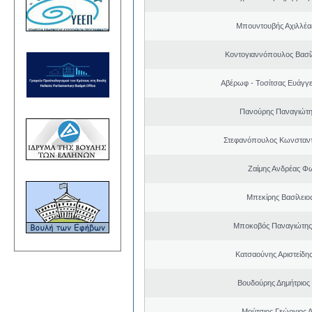
Μπουντουβής Αχιλλέας
Κοντογιαννόπουλος Βασίλ
Αβέρωφ - Τοσίτσας Ευάγγε
Πανούρης Παναγιώτη
Στεφανόπουλος Κωνσταντ
Ζαίμης Ανδρέας Φ
Μπεκίρης Βασίλειο
Μποκοβός Παναγιώτης
Κατσαούνης Αριστείδη
Βουδούρης Δημήτριος
Μούτσιος Γεώργιος 