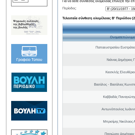
Για να δείτε συνθέσεις ολομέλειας επιλέξτε την ε
Περίοδος:
Τελευταία σύνθεση ολομέλειας Β' Περιόδου (20
Ονοματεπώνυμο
Παπαευστρατίου Ευστράτιο
Νιάνιας Δημήτριος 
Κιοσκλής Ελευθέριο
Βασάλος - Βασάλιος Κωνστα
Καββαδάς Παναγιώτη
Αντωνόπουλος Ιωάννη
Μπρισίμης Νικόλαος 
Πιτσιώρης Δημήτριος