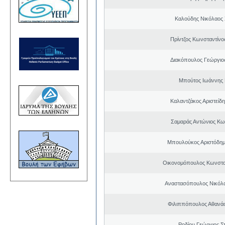
Καλούδης Νικόλαος
Πρίντζος Κωνσταντίνο
Διακόπουλος Γεώργιος
Μπούτος Ιωάννης 
Καλαντζάκος Αριστείδ
Σαμαράς Αντώνιος Κω
Μπουλούκος Αριστόδημ
Οικονομόπουλος Κωνστα
Αναστασόπουλος Νικόλα
Φιλιππόπουλος Αθανάσ
Ροδίου Γεώργιος Σ