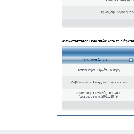
Ατματζίδης Χαράλαμπο
Αντικαταστάσεις Βουλευτών κατά τη διάρκεια
Ονοματεπώνυμο
Χατζηϊμπράμ Ορχάν Σαμπρή
Δαβιδόπουλος Γεώργιος Πολύκαρπου
Νικολαίδης Παντελής Νικολάου
(απεβίωσε στις 29/10/1979)