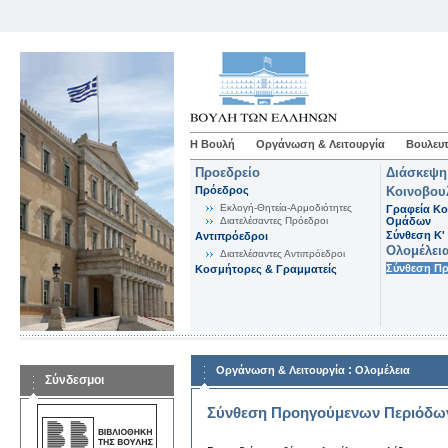
Η Βουλή
Οργάνωση & Λειτουργία
Βουλευτ
Προεδρείο
Διάσκεψη
Πρόεδρος
Κοινοβου
Εκλογή-Θητεία-Αρμοδιότητες
Γραφεία Κο
Διατελέσαντες Πρόεδροι
Ομάδων
Σύνθεση K'
Αντιπρόεδροι
Ολομέλει
Διατελέσαντες Αντιπρόεδροι
Σύνθεση Π
Κοσμήτορες & Γραμματείς
:
Οργάνωση & Λειτουργία
Ολομέλεια
Σύνδεσμοι
Σύνθεση Προηγούμενων Περιόδω