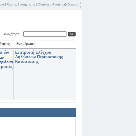
νία
|
Χάρτης Πλοήγησης
|
Οδηγίες
|
Ανοιχτά Δεδομένα
Αναζήτηση
ότητες
Ενημέρωση
ασιών
Επιτροπή Ελέγχου
Δηλώσεων Περιουσιακής
των
Κατάστασης
εριόδων
τροπές