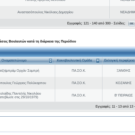
Αναστασόπουλος Νικόλαος Δημητρίου
ΝΕΑ ΔΗΜ
Εγγραφές: 121 - 140 από 300 - Σελίδες:
σεις Βουλευτών κατά τη διάρκεια της Περιόδου
Ονοματεπώνυμο
Κοινοβουλευτική Ομάδα
Εκλογική περιφέρεια
ατζηϊμπράμ Ορχάν Σαμπρή
ΠΑ.ΣΟ.Κ.
ΞΑΝΘΗΣ
όπουλος Γεώργιος Πολύκαρπου
ΠΑ.ΣΟ.Κ.
ΚΟΖΑΝΗΣ
κολαίδης Παντελής Νικολάου
ΠΑ.ΣΟ.Κ.
Β' ΠΕΙΡΑΙΩΣ
απεβίωσε στις 29/10/1979)
Εγγραφές: 11 - 13 από 13 -