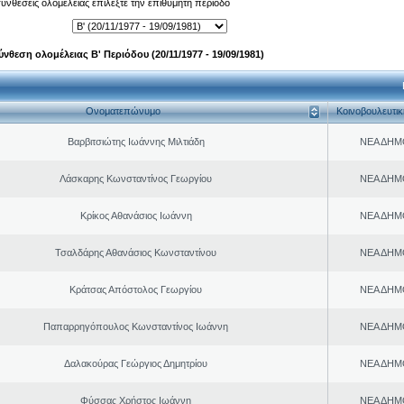
 συνθέσεις ολομέλειας επιλέξτε την επιθυμητή περίοδο
ύνθεση ολομέλειας Β' Περιόδου (20/11/1977 - 19/09/1981)
Ονοματεπώνυμο
Κοινοβουλευτι
Βαρβιτσιώτης Ιωάννης Μιλτιάδη
ΝΕΑ ΔΗΜ
Λάσκαρης Κωνσταντίνος Γεωργίου
ΝΕΑ ΔΗΜ
Κρίκος Αθανάσιος Ιωάννη
ΝΕΑ ΔΗΜ
Τσαλδάρης Αθανάσιος Κωνσταντίνου
ΝΕΑ ΔΗΜ
Κράτσας Απόστολος Γεωργίου
ΝΕΑ ΔΗΜ
Παπαρρηγόπουλος Κωνσταντίνος Ιωάννη
ΝΕΑ ΔΗΜ
Δαλακούρας Γεώργιος Δημητρίου
ΝΕΑ ΔΗΜ
Φύσσας Χρήστος Ιωάννη
ΝΕΑ ΔΗΜ