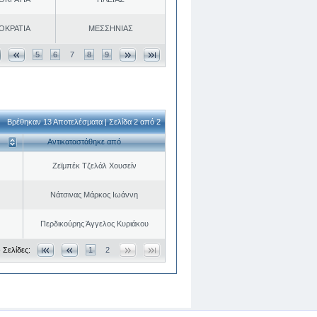
ΟΚΡΑΤΙΑ
ΜΕΣΣΗΝΙΑΣ
5
6
7
8
9
Βρέθηκαν 13 Αποτελέσματα | Σελίδα 2 από 2
Αντικαταστάθηκε από
Ζεϊμπέκ Τζελάλ Χουσείν
Νάτσινας Μάρκος Ιωάννη
Περδικούρης Άγγελος Κυριάκου
 Σελίδες:
1
2