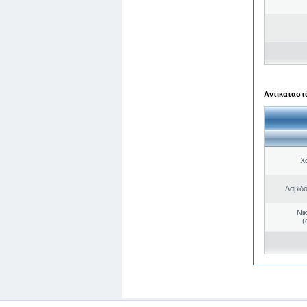
Αντικαταστά
Χ
Δαβιδ
Νι
(