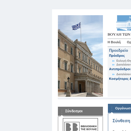
Η Βουλή
Ορ
Προεδρείο
Πρόεδρος
Εκλογή-Θη
Διατελέσαν
Αντιπρόεδροι
Διατελέσαν
Κοσμήτορες &
Οργάνωση
Σύνδεσμοι
Σύνθεση