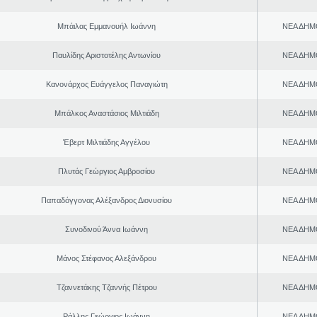
Μπάιλας Εμμανουήλ Ιωάννη
ΝΕΑ ΔΗΜ
Παυλίδης Αριστοτέλης Αντωνίου
ΝΕΑ ΔΗΜ
Κανονάρχος Ευάγγελος Παναγιώτη
ΝΕΑ ΔΗΜ
Μπάλκος Αναστάσιος Μιλτιάδη
ΝΕΑ ΔΗΜ
Έβερτ Μιλτιάδης Αγγέλου
ΝΕΑ ΔΗΜ
Πλυτάς Γεώργιος Αμβροσίου
ΝΕΑ ΔΗΜ
Παπαδόγγονας Αλέξανδρος Διονυσίου
ΝΕΑ ΔΗΜ
Συνοδινού Άννα Ιωάννη
ΝΕΑ ΔΗΜ
Μάνος Στέφανος Αλεξάνδρου
ΝΕΑ ΔΗΜ
Τζαννετάκης Τζαννής Πέτρου
ΝΕΑ ΔΗΜ
Ράλλης Γεώργιος Ιωάννη
ΝΕΑ ΔΗΜ