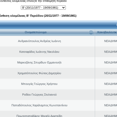
 συνθέσεις ολομέλειας επιλέξτε την επιθυμητή περίοδο
ύνθεση ολομέλειας Β' Περιόδου (20/11/1977 - 19/09/1981)
Ονοματεπώνυμο
Κοινοβουλευτι
Ανδριανόπουλος Ανδρέας Ιωάννη
ΝΕΑ ΔΗΜ
Κατσαφάδος Ιωάννης Νικολάου
ΝΕΑ ΔΗΜ
Μαρκοζάνης Σπυρίδων Εμμανουήλ
ΝΕΑ ΔΗΜ
Χρηματόπουλος Φώτιος Δημητρίου
ΝΕΑ ΔΗΜ
Μπουγάς Γεώργιος Χρήστου
ΝΕΑ ΔΗΜ
Ροδίου Γεώργιος Στυλιανού
ΝΕΑ ΔΗΜ
Παπαδόπουλος Χαράλαμπος Κωνσταντίνου
ΝΕΑ ΔΗΜ
Πρωτοπαπαδάκης Μιχαήλ Αριστείδη
ΝΕΑ ΔΗΜ