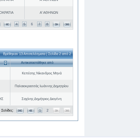
ΟΚΡΑΤΙΑ
Α' ΑΘΗΝΩΝ
4
5
6
7
8
Βρέθηκαν 13 Αποτελέσματα | Σελίδα 2 από 2
Αντικαταστάθηκε από
Κεπέσης Νίκανδρος Μηνά
Παλαιοκρασσάς Ιωάννης Δημητρίου
ΗΣ
Σαχίνης Δημήτριος Διογένη
 Σελίδες:
1
2