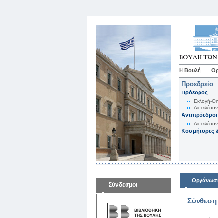
Η Βουλή
Ορ
Προεδρείο
Πρόεδρος
Εκλογή-Θη
Διατελέσαν
Αντιπρόεδροι
Διατελέσαν
Κοσμήτορες &
Οργάνωση
Σύνδεσμοι
Σύνθεση