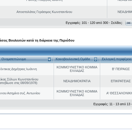
Αποστολάτος Γεράσιμος Κωνσταντίνου
ΝΕΑ ΔΗΜ
Εγγραφές: 101 - 120 από 300 - Σελίδες:
σεις Βουλευτών κατά τη διάρκεια της Περιόδου
Ονοματεπώνυμο
Κοινοβουλευτική Ομάδα
Εκλογική περιφέρεια
ΚΟΜΜΟΥΝΙΣΤΙΚΟ ΚΟΜΜΑ
Γόντικας Δημήτριος Ιωάννη
Β' ΠΕΙΡΑΙΩΣ
ΕΛΛΑΔΑΣ
κίκας Σόλων Κωνσταντίνου
ΝΕΑ ΔΗΜΟΚΡΑΤΙΑ
ΕΠΙΚΡΑΤΕΙΑΣ
απεβίωσε στις 08/09/1978)
ΚΟΜΜΟΥΝΙΣΤΙΚΟ ΚΟΜΜΑ
ννου Ασημίνα συζ. Αντωνίου
Α' ΘΕΣΣΑΛΟΝΙΚ
ΕΛΛΑΔΑΣ
Εγγραφές: 11 - 13 από 13 -