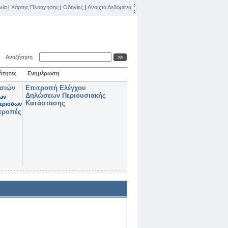
νία
|
Χάρτης Πλοήγησης
|
Οδηγίες
|
Ανοιχτά Δεδομένα
Αναζήτηση
ότητες
Ενημέρωση
ασιών
Επιτροπή Ελέγχου
Δηλώσεων Περιουσιακής
των
Κατάστασης
εριόδων
τροπές