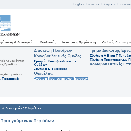
English
|
Français
|
Ελληνικά
|
Επικοινω
γάνωση & Λειτουργία
Βουλευτές
Διοικητική Οργάνωση
Διεθνείς Δραστηρι
Διάσκεψη Προέδρων
Τμήμα Διακοπής Εργ
Κοινοβουλευτικές Ομάδες
Σύνθεση Α Β και Γ Τμημά
Σύνθεση Προηγούμενων Π
τεία-Αρμοδιότητες
Γραφεία Κοινοβουλευτικών
Κοινοβουλευτικές Επι
τες Πρόεδροι
Ομάδων
Σύνθεση K' Περιόδου
Ολομέλεια
τες Αντιπρόεδροι
Σύνθεση Προηγούμενων Περιόδων
 Γραμματείς
:
 & Λειτουργία
Ολομέλεια
 Προηγούμενων Περιόδων