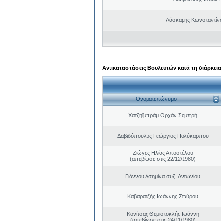
Λάσκαρης Κωνσταντίν
Αντικαταστάσεις Βουλευτών κατά τη διάρκεια
Ονοματεπώνυμο
Χατζηϊμπράμ Ορχάν Σαμπρή
Δαβιδόπουλος Γεώργιος Πολύκαρπου
Ζιώγας Ηλίας Αποστόλου
(απεβίωσε στις 22/12/1980)
Γιάννου Ασημίνα συζ. Αντωνίου
Καβαρατζής Ιωάννης Σταύρου
Κονίτσας Θεμιστοκλής Ιωάννη
(απεβίωσε στις 24/11/1980)