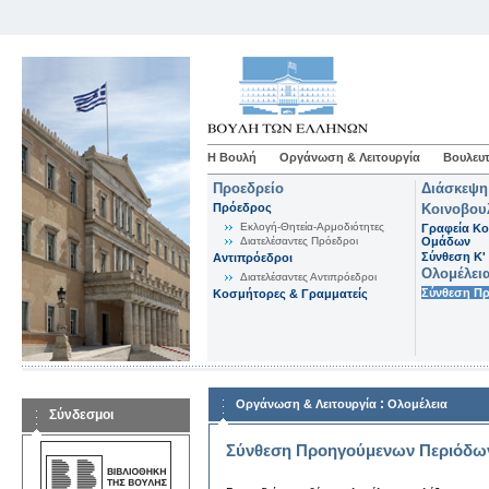
Η Βουλή
Οργάνωση & Λειτουργία
Βουλευτ
Προεδρείο
Διάσκεψη
Πρόεδρος
Κοινοβου
Εκλογή-Θητεία-Αρμοδιότητες
Γραφεία Κο
Διατελέσαντες Πρόεδροι
Ομάδων
Σύνθεση K'
Αντιπρόεδροι
Ολομέλει
Διατελέσαντες Αντιπρόεδροι
Σύνθεση Π
Κοσμήτορες & Γραμματείς
:
Οργάνωση & Λειτουργία
Ολομέλεια
Σύνδεσμοι
Σύνθεση Προηγούμενων Περιόδω