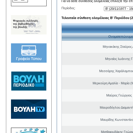
Για να δείτε συνθέσεις ολομέλειας επιλέξτε την ε
Περίοδος:
Τελευταία σύνθεση ολομέλειας Β' Περιόδου (20
Ονοματεπώνυμο
Μηνακάκης Σταύρος 
Μηναίος Ιωάννης 
Μεσσάρης Χαράλαμπος
Μερκούρη Αμαλία - Μαρία (Μ
Μαύρος Γεώργιος
Μαυροδόγλου Διαμαντή
Μαυρίδης Κωνσταντίνο
Ματθαιουδάκης Γεώργ