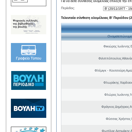
Για να δείτε συνθέσεις ολομέλειας επιλέξτε την ε
Περίοδος:
Τελευταία σύνθεση ολομέλειας Β' Περιόδου (20
Ονοματεπώνυμο
Φικιώρης Ιωάννης Β
Φιλιππόπουλος Αθανάσ
Φλέμιγκ - Κουτσούρη Αμα
Φλωράκης Χαρίλαο
Φλώρος Ιωάννης Ν
Φράγκος Δημήτριος Α
Φύσσας Χρήστος 
Φωτήλας Ασημάκης Α