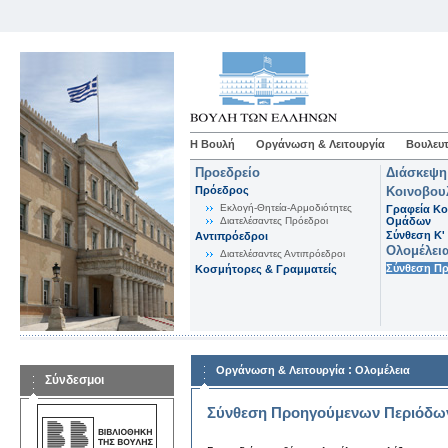
Η Βουλή
Οργάνωση & Λειτουργία
Βουλευτ
Προεδρείο
Διάσκεψη
Πρόεδρος
Κοινοβου
Εκλογή-Θητεία-Αρμοδιότητες
Γραφεία Κο
Διατελέσαντες Πρόεδροι
Ομάδων
Σύνθεση K'
Αντιπρόεδροι
Ολομέλει
Διατελέσαντες Αντιπρόεδροι
Σύνθεση Π
Κοσμήτορες & Γραμματείς
:
Οργάνωση & Λειτουργία
Ολομέλεια
Σύνδεσμοι
Σύνθεση Προηγούμενων Περιόδω