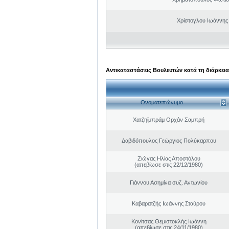
Χρίστογλου Ιωάννης
Αντικαταστάσεις Βουλευτών κατά τη διάρκεια
Ονοματεπώνυμο
Χατζηϊμπράμ Ορχάν Σαμπρή
Δαβιδόπουλος Γεώργιος Πολύκαρπου
Ζιώγας Ηλίας Αποστόλου
(απεβίωσε στις 22/12/1980)
Γιάννου Ασημίνα συζ. Αντωνίου
Καβαρατζής Ιωάννης Σταύρου
Κονίτσας Θεμιστοκλής Ιωάννη
(απεβίωσε στις 24/11/1980)