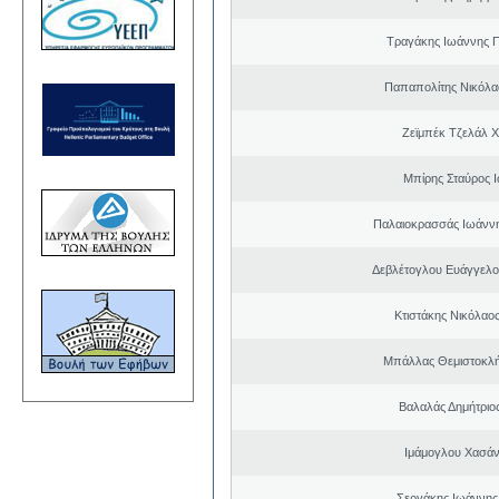
Τραγάκης Ιωάννης 
Παπαπολίτης Νικόλα
Ζεϊμπέκ Τζελάλ Χ
Μπίρης Σταύρος 
Παλαιοκρασσάς Ιωάννη
Δεβλέτογλου Ευάγγελο
Κτιστάκης Νικόλαο
Μπάλλας Θεμιστοκλ
Βαλαλάς Δημήτρι
Ιμάμογλου Χασάν
Σεργάκης Ιωάννης