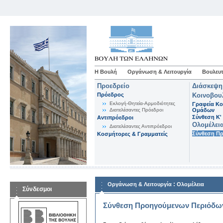
Η Βουλή
Οργάνωση & Λειτουργία
Βουλευτ
Προεδρείο
Διάσκεψη
Πρόεδρος
Κοινοβου
Εκλογή-Θητεία-Αρμοδιότητες
Γραφεία Κο
Διατελέσαντες Πρόεδροι
Ομάδων
Σύνθεση K'
Αντιπρόεδροι
Ολομέλει
Διατελέσαντες Αντιπρόεδροι
Σύνθεση Π
Κοσμήτορες & Γραμματείς
:
Οργάνωση & Λειτουργία
Ολομέλεια
Σύνδεσμοι
Σύνθεση Προηγούμενων Περιόδω