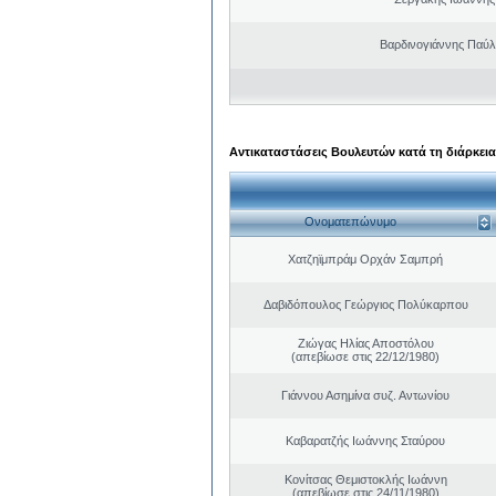
Βαρδινογιάννης Παύ
Αντικαταστάσεις Βουλευτών κατά τη διάρκεια
Ονοματεπώνυμο
Χατζηϊμπράμ Ορχάν Σαμπρή
Δαβιδόπουλος Γεώργιος Πολύκαρπου
Ζιώγας Ηλίας Αποστόλου
(απεβίωσε στις 22/12/1980)
Γιάννου Ασημίνα συζ. Αντωνίου
Καβαρατζής Ιωάννης Σταύρου
Κονίτσας Θεμιστοκλής Ιωάννη
(απεβίωσε στις 24/11/1980)