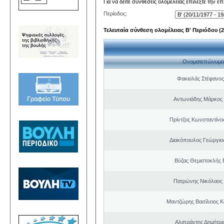
Για να δείτε συνθέσεις ολομέλειας επιλέξτε την ε
Περίοδος:
Τελευταία σύνθεση ολομέλειας Β' Περιόδου (20
Ονοματεπώνυμο
Φακιολάς Στέφανο
Αντωνιάδης Μάρκος
Πρίντζος Κωνσταντίνο
Διακόπουλος Γεώργιος
Βύζας Θεμιστοκλής 
Πατρώνης Νικόλαος
Μαντζώρης Βασίλειος Κ
Αλιπράντης Δημήτρι