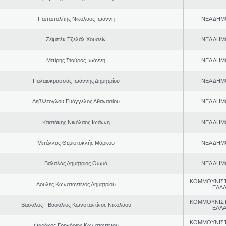
Παπαπολίτης Νικόλαος Ιωάννη
ΝΕΑ ΔΗΜ
Ζεϊμπέκ Τζελάλ Χουσείν
ΝΕΑ ΔΗΜ
Μπίρης Σταύρος Ιωάννη
ΝΕΑ ΔΗΜ
Παλαιοκρασσάς Ιωάννης Δημητρίου
ΝΕΑ ΔΗΜ
Δεβλέτογλου Ευάγγελος Αθανασίου
ΝΕΑ ΔΗΜ
Κτιστάκης Νικόλαος Ιωάννη
ΝΕΑ ΔΗΜ
Μπάλλας Θεμιστοκλής Μάρκου
ΝΕΑ ΔΗΜ
Βαλαλάς Δημήτριος Θωμά
ΝΕΑ ΔΗΜ
ΚΟΜΜΟΥΝΙΣ
Λουλές Κωνσταντίνος Δημητρίου
ΕΛΛ
ΚΟΜΜΟΥΝΙΣ
Βασάλος - Βασάλιος Κωνσταντίνος Νικολάου
ΕΛΛ
ΚΟΜΜΟΥΝΙΣ
Φαράκος Γρηγόριος Κωνσταντίνου