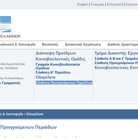
English
|
Français
|
Ελληνικά
|
Επικοινω
γάνωση & Λειτουργία
Βουλευτές
Διοικητική Οργάνωση
Διεθνείς Δραστηρι
Διάσκεψη Προέδρων
Τμήμα Διακοπής Εργ
Κοινοβουλευτικές Ομάδες
Σύνθεση Α Β και Γ Τμημά
Σύνθεση Προηγούμενων Π
τεία-Αρμοδιότητες
Γραφεία Κοινοβουλευτικών
Κοινοβουλευτικές Επι
τες Πρόεδροι
Ομάδων
Σύνθεση K' Περιόδου
Ολομέλεια
τες Αντιπρόεδροι
Σύνθεση Προηγούμενων Περιόδων
 Γραμματείς
:
 & Λειτουργία
Ολομέλεια
 Προηγούμενων Περιόδων