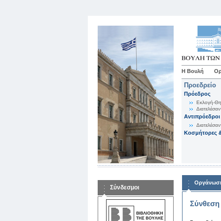
Η Βουλή
Ορ
Προεδρείο
Πρόεδρος
Εκλογή-Θη
Διατελέσαν
Αντιπρόεδροι
Διατελέσαν
Κοσμήτορες &
Οργάνωση
Σύνδεσμοι
Σύνθεση