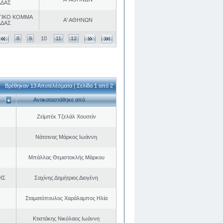
ΑΔΑΣ
ΤΙΚΟ ΚΟΜΜΑ
Α' ΑΘΗΝΩΝ
ΑΔΑΣ
8
9
10
11
12
Βρέθηκαν 13 Αποτελέσματα | Σελίδα 1 από 2
Αντικαταστάθηκε από
Ζεϊμπέκ Τζελάλ Χουσείν
Νάτσινας Μάρκος Ιωάννη
Μπάλλας Θεμιστοκλής Μάρκου
ΗΣ
Σαχίνης Δημήτριος Διογένη
Σταματόπουλος Χαράλαμπος Ηλία
Κτιστάκης Νικόλαος Ιωάννη