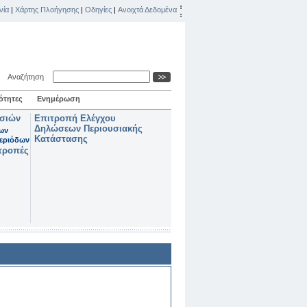
νία
|
Χάρτης Πλοήγησης
|
Οδηγίες
|
Ανοιχτά Δεδομένα
Αναζήτηση
ότητες
Ενημέρωση
ασιών
Επιτροπή Ελέγχου
Δηλώσεων Περιουσιακής
των
Κατάστασης
εριόδων
τροπές