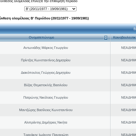
 συνθέσεις ολομέλειας επιλέξτε την επιθυμητή περίοδο
ύνθεση ολομέλειας Β' Περιόδου (20/11/1977 - 19/09/1981)
Β
Ονοματεπώνυμο
Κοινοβουλευτι
Αντωνιάδης Μάρκος Γεωργίου
ΝΕΑ ΔΗΜ
Πρίντζος Κωνσταντίνος Δημητρίου
ΝΕΑ ΔΗΜ
Διακόπουλος Γεώργιος Δημητρίου
ΝΕΑ ΔΗΜ
Βύζας Θεμιστοκλής Βασιλείου
ΝΕΑ ΔΗΜ
Πατρώνης Νικόλαος Γεωργίου
ΝΕΑ ΔΗΜ
Μαντζώρης Βασίλειος Κωνσταντίνου
ΝΕΑ ΔΗΜ
Αλιπράντης Δημήτριος Νικήτα
ΝΕΑ ΔΗΜ
Τραγάκης Ιωάννης Παναγιώτη
ΝΕΑ ΔΗΜ