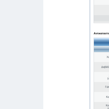
Αντικαταστά
Χ
Δαβιδ
(
Γιά
Κα
Κο
(