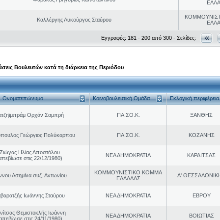
ΕΛΛ
ΚΟΜΜΟΥΝΙΣ
Καλλέργης Λυκούργος Σταύρου
ΕΛΛ
Εγγραφές: 181 - 200 από 300 - Σελίδες:
σεις Βουλευτών κατά τη διάρκεια της Περιόδου
Ονοματεπώνυμο
Κοινοβουλευτική Ομάδα
Εκλογική περιφέρεια
ατζηϊμπράμ Ορχάν Σαμπρή
ΠΑ.ΣΟ.Κ.
ΞΑΝΘΗΣ
όπουλος Γεώργιος Πολύκαρπου
ΠΑ.ΣΟ.Κ.
ΚΟΖΑΝΗΣ
Ζιώγας Ηλίας Αποστόλου
ΝΕΑ ΔΗΜΟΚΡΑΤΙΑ
ΚΑΡΔΙΤΣΑΣ
απεβίωσε στις 22/12/1980)
ΚΟΜΜΟΥΝΙΣΤΙΚΟ ΚΟΜΜΑ
ννου Ασημίνα συζ. Αντωνίου
Α' ΘΕΣΣΑΛΟΝΙΚ
ΕΛΛΑΔΑΣ
βαρατζής Ιωάννης Σταύρου
ΝΕΑ ΔΗΜΟΚΡΑΤΙΑ
ΕΒΡΟΥ
νίτσας Θεμιστοκλής Ιωάννη
ΝΕΑ ΔΗΜΟΚΡΑΤΙΑ
ΒΟΙΩΤΙΑΣ
απεβίωσε στις 24/11/1980)