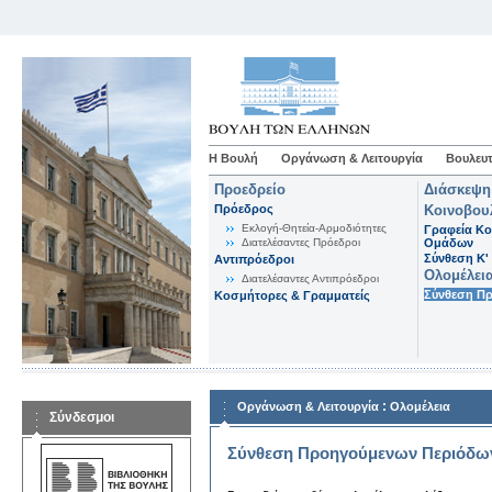
Η Βουλή
Οργάνωση & Λειτουργία
Βουλευτ
Προεδρείο
Διάσκεψη
Πρόεδρος
Κοινοβου
Εκλογή-Θητεία-Αρμοδιότητες
Γραφεία Κο
Διατελέσαντες Πρόεδροι
Ομάδων
Σύνθεση K'
Αντιπρόεδροι
Ολομέλει
Διατελέσαντες Αντιπρόεδροι
Σύνθεση Π
Κοσμήτορες & Γραμματείς
:
Οργάνωση & Λειτουργία
Ολομέλεια
Σύνδεσμοι
Σύνθεση Προηγούμενων Περιόδω