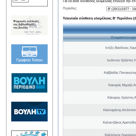
Για να δείτε συνθέσεις ολομέλειας επιλέξτε την ε
Περίοδος:
Τελευταία σύνθεση ολομέλειας Β' Περιόδου (20
Ονοματεπώνυμο
Ιντζές Βασίλειος Χα
Ιωάννου Χρήστος 
Καββαδάς Παναγιώτη
Κακαράς Μιχαήλ Α
Κάκαρης Χρήστος 
Κακλαμάνης Απόστολ
Καλαντζάκος Αριστείδ
Καλλέργης Λυκούργο