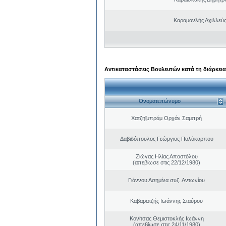
Καραμανλής Αχιλλεύς
Αντικαταστάσεις Βουλευτών κατά τη διάρκεια
Ονοματεπώνυμο
Χατζηϊμπράμ Ορχάν Σαμπρή
Δαβιδόπουλος Γεώργιος Πολύκαρπου
Ζιώγας Ηλίας Αποστόλου
(απεβίωσε στις 22/12/1980)
Γιάννου Ασημίνα συζ. Αντωνίου
Καβαρατζής Ιωάννης Σταύρου
Κονίτσας Θεμιστοκλής Ιωάννη
(απεβίωσε στις 24/11/1980)