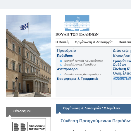
Η Βουλή
Οργάνωση & Λειτουργία
Βουλευτ
Προεδρείο
Διάσκεψη
Πρόεδρος
Κοινοβου
Εκλογή-Θητεία-Αρμοδιότητες
Γραφεία Κο
Διατελέσαντες Πρόεδροι
Ομάδων
Σύνθεση K'
Αντιπρόεδροι
Ολομέλει
Διατελέσαντες Αντιπρόεδροι
Σύνθεση Π
Κοσμήτορες & Γραμματείς
:
Οργάνωση & Λειτουργία
Ολομέλεια
Σύνδεσμοι
Σύνθεση Προηγούμενων Περιόδω