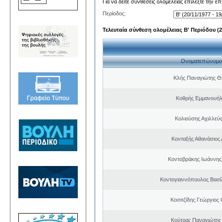
Για να δείτε συνθέσεις ολομέλειας επιλέξτε την ε
Περίοδος:
Τελευταία σύνθεση ολομέλειας Β' Περιόδου (20
Ονοματεπώνυμο
Κλής Παναγιώτης 
Κοθρής Εμμανουήλ
Κολιούσης Αχιλλεύ
Κονταξής Αθανάσιος 
Κοντοβράκης Ιωάννης
Κοντογιαννόπουλος Βασίλ
Κοσιτζίδης Γεώργιος
Κούτρας Παναγιώτης 