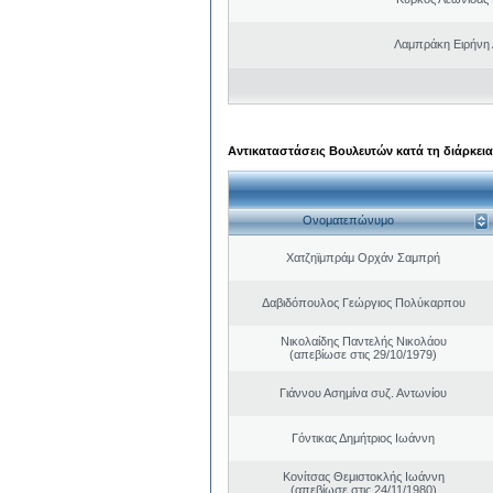
Λαμπράκη Ειρήνη
Αντικαταστάσεις Βουλευτών κατά τη διάρκεια
Ονοματεπώνυμο
Χατζηϊμπράμ Ορχάν Σαμπρή
Δαβιδόπουλος Γεώργιος Πολύκαρπου
Νικολαίδης Παντελής Νικολάου
(απεβίωσε στις 29/10/1979)
Γιάννου Ασημίνα συζ. Αντωνίου
Γόντικας Δημήτριος Ιωάννη
Κονίτσας Θεμιστοκλής Ιωάννη
(απεβίωσε στις 24/11/1980)