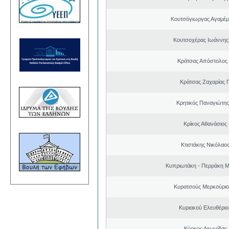
Κουτσόγιωργας Αγαμέ
Κουτσοχέρας Ιωάννης
Κράτσας Απόστολος
Κράτσας Ζαχαρίας 
Κρητικός Παναγιώτης
Κρίκος Αθανάσιος
Κτιστάκης Νικόλαο
Κυπριωτάκη - Περράκη Μ
Κυρατσούς Μερκούριο
Κυριακού Ελευθέριο
Κύρκος Λεωνίδας