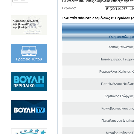
Για να δείτε συνθέσεις ολομέλειας επιλέξτε την ε
Περίοδος:
Τελευταία σύνθεση ολομέλειας Β' Περιόδου (20
Ονοματεπώνυμο
Χούτας Στυλιανό
Παπαδημητρίου Γεώργιο
Ροκόφυλλος Χρήστος Κ
Παπαϊωάννου Νικόλαο
Σερπάνος Γεώργιος 
Κοντοβράκης Ιωάννης
Παπαϊωάννου Δημήτρι
Μηναίος Ιωάννης 