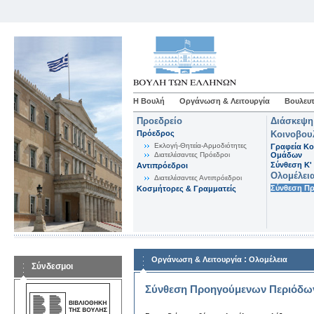
Η Βουλή
Οργάνωση & Λειτουργία
Βουλευτ
Προεδρείο
Διάσκεψη
Πρόεδρος
Κοινοβου
Εκλογή-Θητεία-Αρμοδιότητες
Γραφεία Κο
Διατελέσαντες Πρόεδροι
Ομάδων
Σύνθεση K'
Αντιπρόεδροι
Ολομέλει
Διατελέσαντες Αντιπρόεδροι
Σύνθεση Π
Κοσμήτορες & Γραμματείς
:
Οργάνωση & Λειτουργία
Ολομέλεια
Σύνδεσμοι
Σύνθεση Προηγούμενων Περιόδω