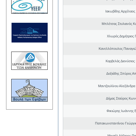
Ιακωβίδης Αρχέλαος
Μπλέτσας Στυλιανός Κ
Χλωρός Δημήτριος 
Κανελλόπουλος Παναγιώ
Καρβελάς Διονύσιος
Δοξιάδης Σπύρος Α
Μαντζουλίνου Αλεξάνδρα 
Δήμας Σταύρος Kων
Φικιώρης Ιωάννης Β
Παπακωνσταντίνου Γεώργι
Μιχαήλ Λάζαρος Π