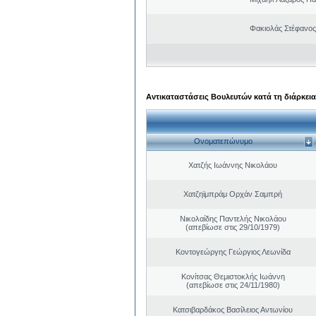
Φακιολάς Στέφανο
Αντικαταστάσεις Βουλευτών κατά τη διάρκεια
Ονοματεπώνυμο
Χατζής Ιωάννης Νικολάου
Χατζηϊμπράμ Ορχάν Σαμπρή
Νικολαίδης Παντελής Νικολάου
(απεβίωσε στις 29/10/1979)
Κοντογεώργης Γεώργιος Λεωνίδα
Κονίτσας Θεμιστοκλής Ιωάννη
(απεβίωσε στις 24/11/1980)
Κατσιβαρδάκος Βασίλειος Αντωνίου