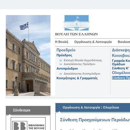
Η Βουλή
Οργάνωση & Λειτουργία
Βουλευτ
Προεδρείο
Διάσκεψη
Πρόεδρος
Κοινοβου
Εκλογή-Θητεία-Αρμοδιότητες
Γραφεία Κο
Διατελέσαντες Πρόεδροι
Ομάδων
Σύνθεση K'
Αντιπρόεδροι
Ολομέλει
Διατελέσαντες Αντιπρόεδροι
Σύνθεση Π
Κοσμήτορες & Γραμματείς
:
Οργάνωση & Λειτουργία
Ολομέλεια
Σύνδεσμοι
Σύνθεση Προηγούμενων Περιόδω