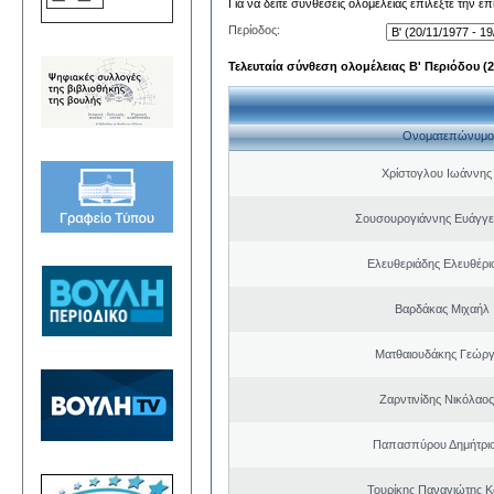
Για να δείτε συνθέσεις ολομέλειας επιλέξτε την ε
Περίοδος:
Τελευταία σύνθεση ολομέλειας Β' Περιόδου (20
Ονοματεπώνυμο
Χρίστογλου Ιωάννης
Σουσουρογιάννης Ευάγγε
Ελευθεριάδης Ελευθέρι
Βαρδάκας Μιχαήλ
Ματθαιουδάκης Γεώργ
Ζαρντινίδης Νικόλαος
Παπασπύρου Δημήτριο
Τουρίκης Παναγιώτης Κ