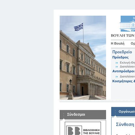
Η Βουλή
Ορ
Προεδρείο
Πρόεδρος
Εκλογή-Θη
Διατελέσαν
Αντιπρόεδροι
Διατελέσαν
Κοσμήτορες &
Οργάνωση
Σύνδεσμοι
Σύνθεση