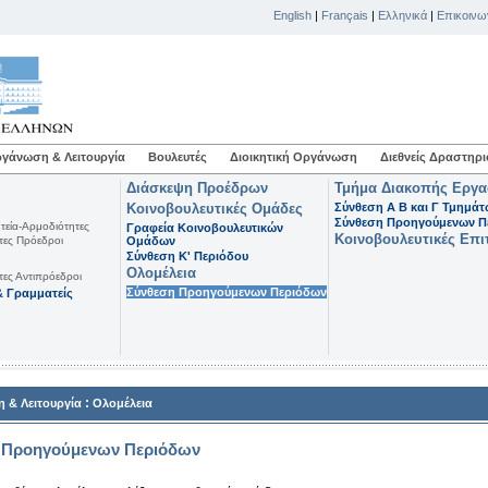
English
|
Français
|
Ελληνικά
|
Επικοινω
γάνωση & Λειτουργία
Βουλευτές
Διοικητική Οργάνωση
Διεθνείς Δραστηρι
Διάσκεψη Προέδρων
Τμήμα Διακοπής Εργ
Κοινοβουλευτικές Ομάδες
Σύνθεση Α Β και Γ Τμημά
Σύνθεση Προηγούμενων Π
τεία-Αρμοδιότητες
Γραφεία Κοινοβουλευτικών
Κοινοβουλευτικές Επι
τες Πρόεδροι
Ομάδων
Σύνθεση K' Περιόδου
Ολομέλεια
τες Αντιπρόεδροι
Σύνθεση Προηγούμενων Περιόδων
 Γραμματείς
:
 & Λειτουργία
Ολομέλεια
 Προηγούμενων Περιόδων