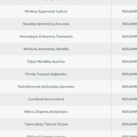
Μπάιλας Εμμανουήλ Ιωάννη
ΝΕΑ ΔΗΜ
Παυλίδης Αριστοτέλης Αντωνίου
ΝΕΑ ΔΗΜ
Κανονάρχος Ευάγγελος Παναγιώτη
ΝΕΑ ΔΗΜ
Μπάλκος Αναστάσιος Μιλτιάδη
ΝΕΑ ΔΗΜ
Έβερτ Μιλτιάδης Αγγέλου
ΝΕΑ ΔΗΜ
Πλυτάς Γεώργιος Αμβροσίου
ΝΕΑ ΔΗΜ
Παπαδόγγονας Αλέξανδρος Διονυσίου
ΝΕΑ ΔΗΜ
Συνοδινού Άννα Ιωάννη
ΝΕΑ ΔΗΜ
Μάνος Στέφανος Αλεξάνδρου
ΝΕΑ ΔΗΜ
Τζαννετάκης Τζαννής Πέτρου
ΝΕΑ ΔΗΜ
Ράλλης Γεώργιος Ιωάννη
ΝΕΑ ΔΗΜ