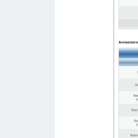
Αντικαταστά
Χ
Νι
(
Κον
Κο
(
Κατσ