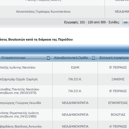
Αποστολάτος Γεράσιμος Κωνσταντίνου
ΝΕΑ ΔΗΜ
Εγγραφές: 101 - 120 από 300 - Σελίδες:
σεις Βουλευτών κατά τη διάρκεια της Περιόδου
Ονοματεπώνυμο
Κοινοβουλευτική Ομάδα
Εκλογική περιφέρεια
Χατζής Ιωάννης Νικολάου
ΕΔΗΚ
Β' ΠΕΙΡΑΙΩΣ
ατζηϊμπράμ Ορχάν Σαμπρή
ΠΑ.ΣΟ.Κ.
ΞΑΝΘΗΣ
κολαίδης Παντελής Νικολάου
ΠΑ.ΣΟ.Κ.
Β' ΠΕΙΡΑΙΩΣ
απεβίωσε στις 29/10/1979)
τογεώργης Γεώργιος Λεωνίδα
ΝΕΑ ΔΗΜΟΚΡΑΤΙΑ
ΕΠΙΚΡΑΤΕΙΑΣ
νίτσας Θεμιστοκλής Ιωάννη
ΝΕΑ ΔΗΜΟΚΡΑΤΙΑ
ΒΟΙΩΤΙΑΣ
απεβίωσε στις 24/11/1980)
ιβαρδάκος Βασίλειος Αντωνίου
ΝΕΑ ΔΗΜΟΚΡΑΤΙΑ
Α' ΠΕΙΡΑΙΩΣ