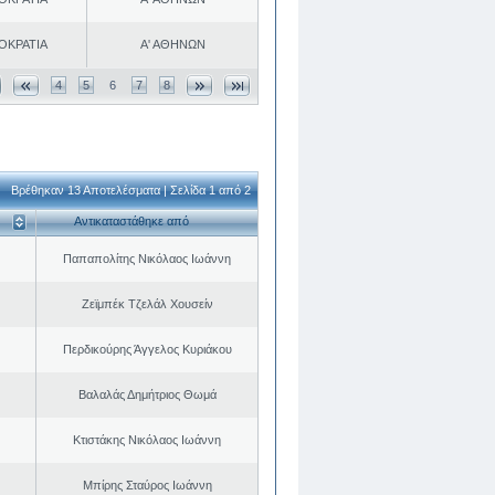
ΟΚΡΑΤΙΑ
Α' ΑΘΗΝΩΝ
4
5
6
7
8
Βρέθηκαν 13 Αποτελέσματα | Σελίδα 1 από 2
Αντικαταστάθηκε από
Παπαπολίτης Νικόλαος Ιωάννη
Ζεϊμπέκ Τζελάλ Χουσείν
Περδικούρης Άγγελος Κυριάκου
Βαλαλάς Δημήτριος Θωμά
Κτιστάκης Νικόλαος Ιωάννη
Μπίρης Σταύρος Ιωάννη