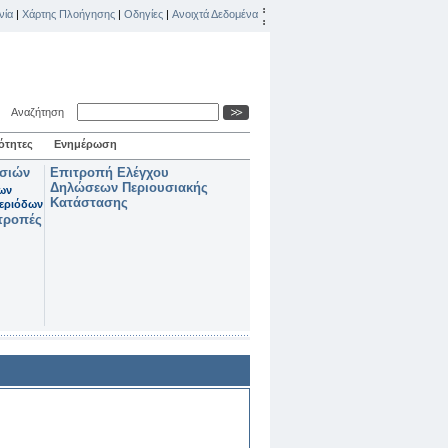
νία
|
Χάρτης Πλοήγησης
|
Οδηγίες
|
Ανοιχτά Δεδομένα
Αναζήτηση
ότητες
Ενημέρωση
ασιών
Επιτροπή Ελέγχου
Δηλώσεων Περιουσιακής
των
Κατάστασης
εριόδων
τροπές