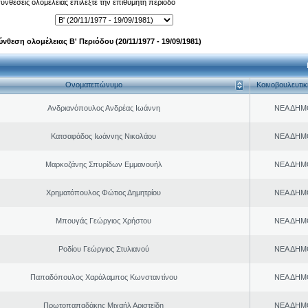
 συνθέσεις ολομέλειας επιλέξτε την επιθυμητή περίοδο
ύνθεση ολομέλειας Β' Περιόδου (20/11/1977 - 19/09/1981)
Ονοματεπώνυμο
Κοινοβουλευτι
Ανδριανόπουλος Ανδρέας Ιωάννη
ΝΕΑ ΔΗΜ
Κατσαφάδος Ιωάννης Νικολάου
ΝΕΑ ΔΗΜ
Μαρκοζάνης Σπυρίδων Εμμανουήλ
ΝΕΑ ΔΗΜ
Χρηματόπουλος Φώτιος Δημητρίου
ΝΕΑ ΔΗΜ
Μπουγάς Γεώργιος Χρήστου
ΝΕΑ ΔΗΜ
Ροδίου Γεώργιος Στυλιανού
ΝΕΑ ΔΗΜ
Παπαδόπουλος Χαράλαμπος Κωνσταντίνου
ΝΕΑ ΔΗΜ
Πρωτοπαπαδάκης Μιχαήλ Αριστείδη
ΝΕΑ ΔΗΜ