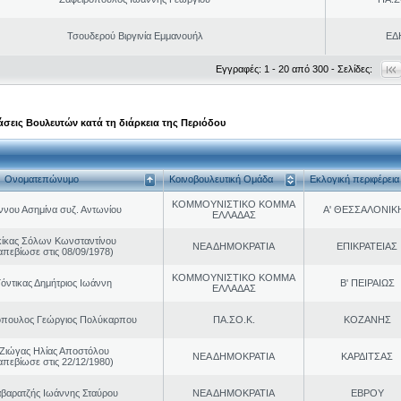
Τσουδερού Βιργινία Εμμανουήλ
ΕΔ
Εγγραφές: 1 - 20 από 300 - Σελίδες:
σεις Βουλευτών κατά τη διάρκεια της Περιόδου
Ονοματεπώνυμο
Κοινοβουλευτική Ομάδα
Εκλογική περιφέρεια
ΚΟΜΜΟΥΝΙΣΤΙΚΟ ΚΟΜΜΑ
ννου Ασημίνα συζ. Αντωνίου
Α' ΘΕΣΣΑΛΟΝΙΚ
ΕΛΛΑΔΑΣ
κίκας Σόλων Κωνσταντίνου
ΝΕΑ ΔΗΜΟΚΡΑΤΙΑ
ΕΠΙΚΡΑΤΕΙΑΣ
απεβίωσε στις 08/09/1978)
ΚΟΜΜΟΥΝΙΣΤΙΚΟ ΚΟΜΜΑ
Γόντικας Δημήτριος Ιωάννη
Β' ΠΕΙΡΑΙΩΣ
ΕΛΛΑΔΑΣ
όπουλος Γεώργιος Πολύκαρπου
ΠΑ.ΣΟ.Κ.
ΚΟΖΑΝΗΣ
Ζιώγας Ηλίας Αποστόλου
ΝΕΑ ΔΗΜΟΚΡΑΤΙΑ
ΚΑΡΔΙΤΣΑΣ
απεβίωσε στις 22/12/1980)
βαρατζής Ιωάννης Σταύρου
ΝΕΑ ΔΗΜΟΚΡΑΤΙΑ
ΕΒΡΟΥ