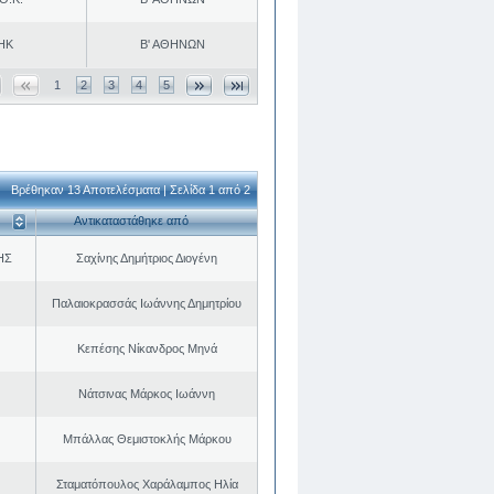
ΗΚ
Β' ΑΘΗΝΩΝ
1
2
3
4
5
Βρέθηκαν 13 Αποτελέσματα | Σελίδα 1 από 2
Αντικαταστάθηκε από
ΗΣ
Σαχίνης Δημήτριος Διογένη
Παλαιοκρασσάς Ιωάννης Δημητρίου
Κεπέσης Νίκανδρος Μηνά
Νάτσινας Μάρκος Ιωάννη
Μπάλλας Θεμιστοκλής Μάρκου
Σταματόπουλος Χαράλαμπος Ηλία