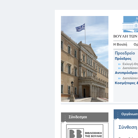
Η Βουλή
Ορ
Προεδρείο
Πρόεδρος
Εκλογή-Θη
Διατελέσαν
Αντιπρόεδροι
Διατελέσαν
Κοσμήτορες &
Οργάνωση
Σύνδεσμοι
Σύνθεση