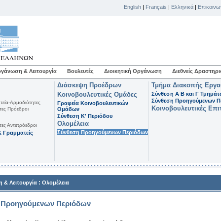
English
|
Français
|
Ελληνικά
|
Επικοινω
γάνωση & Λειτουργία
Βουλευτές
Διοικητική Οργάνωση
Διεθνείς Δραστηρι
Διάσκεψη Προέδρων
Τμήμα Διακοπής Εργ
Κοινοβουλευτικές Ομάδες
Σύνθεση Α Β και Γ Τμημά
Σύνθεση Προηγούμενων Π
τεία-Αρμοδιότητες
Γραφεία Κοινοβουλευτικών
Κοινοβουλευτικές Επι
τες Πρόεδροι
Ομάδων
Σύνθεση K' Περιόδου
Ολομέλεια
τες Αντιπρόεδροι
Σύνθεση Προηγούμενων Περιόδων
 Γραμματείς
:
 & Λειτουργία
Ολομέλεια
 Προηγούμενων Περιόδων