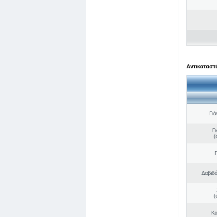
Αντικαταστά
Γιά
Γ
(
Δαβιδ
(
Κα