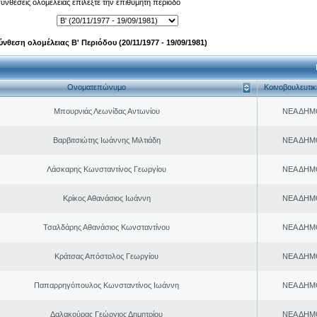
 συνθέσεις ολομέλειας επιλέξτε την επιθυμητή περίοδο
ύνθεση ολομέλειας Β' Περιόδου (20/11/1977 - 19/09/1981)
Ονοματεπώνυμο
Κοινοβουλευτι
Μπουρνιάς Λεωνίδας Αντωνίου
ΝΕΑ ΔΗΜ
Βαρβιτσιώτης Ιωάννης Μιλτιάδη
ΝΕΑ ΔΗΜ
Λάσκαρης Κωνσταντίνος Γεωργίου
ΝΕΑ ΔΗΜ
Κρίκος Αθανάσιος Ιωάννη
ΝΕΑ ΔΗΜ
Τσαλδάρης Αθανάσιος Κωνσταντίνου
ΝΕΑ ΔΗΜ
Κράτσας Απόστολος Γεωργίου
ΝΕΑ ΔΗΜ
Παπαρρηγόπουλος Κωνσταντίνος Ιωάννη
ΝΕΑ ΔΗΜ
Δαλακούρας Γεώργιος Δημητρίου
ΝΕΑ ΔΗΜ