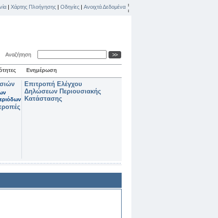
νία
|
Χάρτης Πλοήγησης
|
Οδηγίες
|
Ανοιχτά Δεδομένα
Αναζήτηση
ότητες
Ενημέρωση
ασιών
Επιτροπή Ελέγχου
Δηλώσεων Περιουσιακής
των
Κατάστασης
εριόδων
τροπές