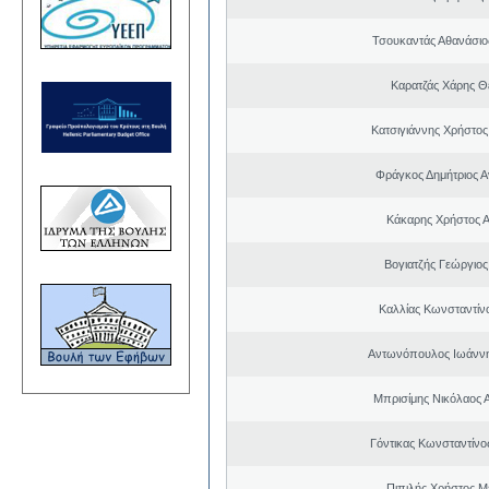
Τσουκαντάς Αθανάσιο
Καρατζάς Χάρης 
Κατσιγιάννης Χρήστος
Φράγκος Δημήτριος Α
Κάκαρης Χρήστος 
Βογιατζής Γεώργιος
Καλλίας Κωνσταντίν
Αντωνόπουλος Ιωάννη
Μπρισίμης Νικόλαος 
Γόντικας Κωνσταντίνο
Πιπιλής Χρήστος 