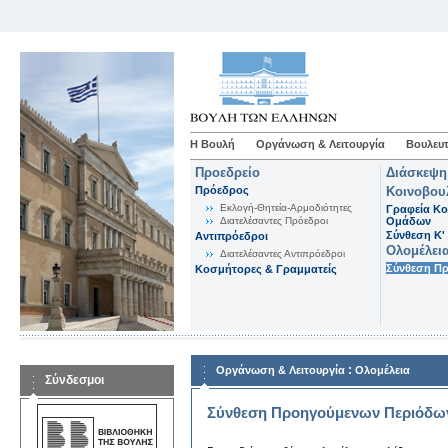
Η Βουλή
Οργάνωση & Λειτουργία
Βουλευτ
Προεδρείο
Διάσκεψη
Πρόεδρος
Κοινοβου
Εκλογή-Θητεία-Αρμοδιότητες
Γραφεία Κο
Διατελέσαντες Πρόεδροι
Ομάδων
Σύνθεση K'
Αντιπρόεδροι
Ολομέλει
Διατελέσαντες Αντιπρόεδροι
Σύνθεση Π
Κοσμήτορες & Γραμματείς
:
Οργάνωση & Λειτουργία
Ολομέλεια
Σύνδεσμοι
Σύνθεση Προηγούμενων Περιόδω