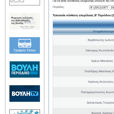
Για να δείτε συνθέσεις ολομέλειας επιλέξτε την ε
Περίοδος:
Τελευταία σύνθεση ολομέλειας Β' Περιόδου (20
Ονοματεπώνυμο
Βαρβιτσιώτης Ιωάννη
Λάσκαρης Κωνσταντίν
Κρίκος Αθανάσιος
Τσαλδάρης Αθανάσιος 
Κράτσας Απόστολος
Παπαρρηγόπουλος Κωνστα
Δαλακούρας Γεώργιος
Φύσσας Χρήστος 