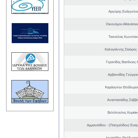
Αργύρης Ευάγγελο
Οικονόμου Αθανάσιο
Τασούλας Κωνσταντ
Καλογιάννης Σταύρος 
Γερανίδης Βασίλειος
Αρβανιτίδης Γεώργι
Καράογλου Θεόδωρος
Αναστασιάδης Σάββ
Βελόπουλος Κυριάκ
Αμμανατίδου - (Πασχαλίδου) Ευαγ
Ιγνατιάδης Θεόδωρος