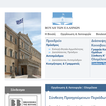
Η Βουλή
Οργάνωση & Λειτουργία
Βουλευτ
Προεδρείο
Διάσκεψη
Πρόεδρος
Κοινοβου
Εκλογή-Θητεία-Αρμοδιότητες
Γραφεία Κο
Διατελέσαντες Πρόεδροι
Ομάδων
Σύνθεση K'
Αντιπρόεδροι
Ολομέλει
Διατελέσαντες Αντιπρόεδροι
Σύνθεση Π
Κοσμήτορες & Γραμματείς
:
Οργάνωση & Λειτουργία
Ολομέλεια
Σύνδεσμοι
Σύνθεση Προηγούμενων Περιόδω