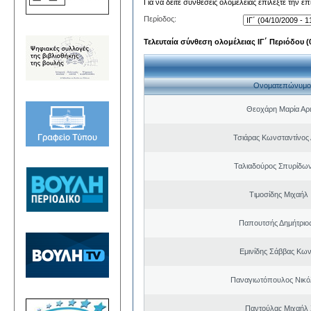
Για να δείτε συνθέσεις ολομέλειας επιλέξτε την ε
Περίοδος:
Τελευταία σύνθεση ολομέλειας ΙΓ΄ Περιόδου (0
Ονοματεπώνυμο
Θεοχάρη Μαρία Αρι
Τσιάρας Κωνσταντίνος
Ταλιαδούρος Σπυρίδω
Τιμοσίδης Μιχαήλ
Παπουτσής Δημήτριο
Εμινίδης Σάββας Κων
Παναγιωτόπουλος Νικό
Παντούλας Μιχαήλ