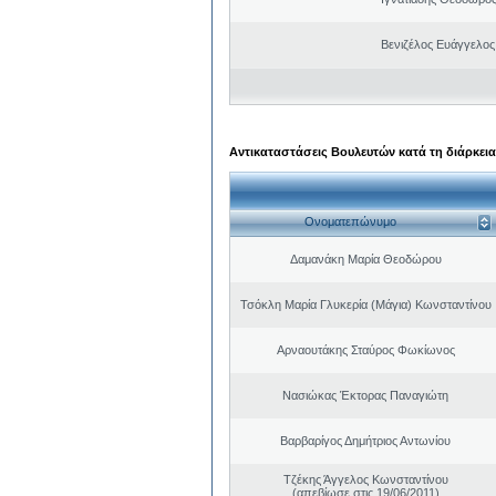
Βενιζέλος Ευάγγελος
Αντικαταστάσεις Βουλευτών κατά τη διάρκεια
Ονοματεπώνυμο
Δαμανάκη Μαρία Θεοδώρου
Τσόκλη Μαρία Γλυκερία (Μάγια) Κωνσταντίνου
Αρναουτάκης Σταύρος Φωκίωνος
Νασιώκας Έκτορας Παναγιώτη
Βαρβαρίγος Δημήτριος Αντωνίου
Τζέκης Άγγελος Κωνσταντίνου
(απεβίωσε στις 19/06/2011)