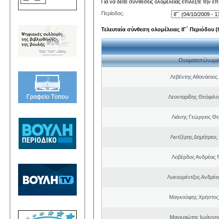
Για να δείτε συνθέσεις ολομέλειας επιλέξτε την ε
Περίοδος:
Τελευταία σύνθεση ολομέλειας ΙΓ΄ Περιόδου (0
Ονοματεπώνυμο
Λεβέντης Αθανάσιος
Λεονταρίδης Θεόφιλο
Λιάνης Γεώργιος Θε
Λιντζέρης Δημήτριος
Λοβέρδος Ανδρέας 
Λυκουρέντζος Ανδρέ
Μαγκούφης Χρήστος
Μαγκριώτης Ιωάννης