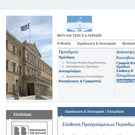
Η Βουλή
Οργάνωση & Λειτουργία
Βουλευτ
Προεδρείο
Διάσκεψη
Πρόεδρος
Κοινοβου
Εκλογή-Θητεία-Αρμοδιότητες
Γραφεία Κο
Διατελέσαντες Πρόεδροι
Ομάδων
Σύνθεση K'
Αντιπρόεδροι
Ολομέλει
Διατελέσαντες Αντιπρόεδροι
Σύνθεση Π
Κοσμήτορες & Γραμματείς
:
Οργάνωση & Λειτουργία
Ολομέλεια
Σύνδεσμοι
Σύνθεση Προηγούμενων Περιόδω