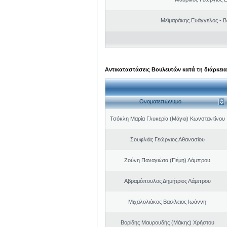
Μεϊμαράκης Ευάγγελος - Β
Αντικαταστάσεις Βουλευτών κατά τη διάρκεια
Ονοματεπώνυμο
Τσόκλη Μαρία Γλυκερία (Μάγια) Κωνσταντίνου
Σουφλιάς Γεώργιος Αθανασίου
Ζούνη Παναγιώτα (Πέμη) Λάμπρου
Αβραμόπουλος Δημήτριος Λάμπρου
Μιχαλολιάκος Βασίλειος Ιωάννη
Βορίδης Μαυρουδής (Μάκης) Χρήστου