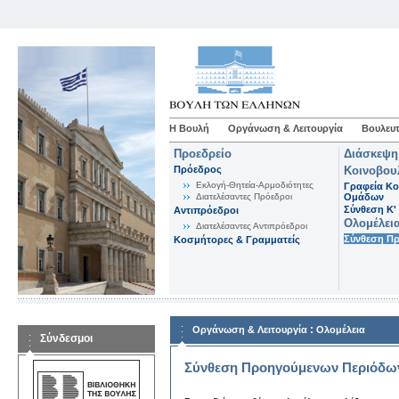
Η Βουλή
Οργάνωση & Λειτουργία
Βουλευτ
Προεδρείο
Διάσκεψη
Πρόεδρος
Κοινοβου
Εκλογή-Θητεία-Αρμοδιότητες
Γραφεία Κο
Διατελέσαντες Πρόεδροι
Ομάδων
Σύνθεση K'
Αντιπρόεδροι
Ολομέλει
Διατελέσαντες Αντιπρόεδροι
Σύνθεση Π
Κοσμήτορες & Γραμματείς
:
Οργάνωση & Λειτουργία
Ολομέλεια
Σύνδεσμοι
Σύνθεση Προηγούμενων Περιόδω