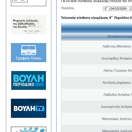
Για να δείτε συνθέσεις ολομέλειας επιλέξτε την ε
Περίοδος:
Τελευταία σύνθεση ολομέλειας ΙΓ΄ Περιόδου (0
Ονοματεπώνυμο
Λεβέντης Αθανάσιος
Λεονταρίδης Θεόφιλο
Λιάνης Γεώργιος Θε
Λιντζέρης Δημήτριος
Λοβέρδος Ανδρέας 
Λυκουρέντζος Ανδρέ
Μαγκούφης Χρήστος
Μαγκριώτης Ιωάννης