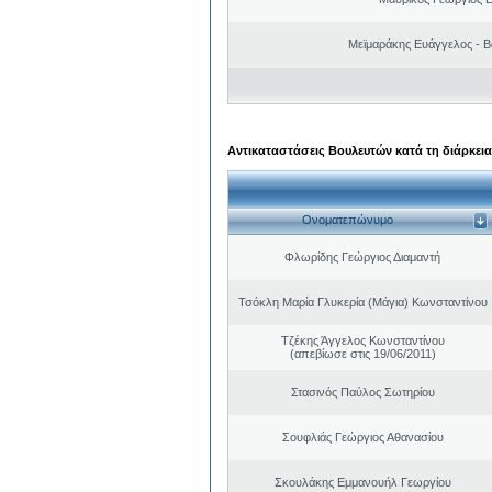
Μεϊμαράκης Ευάγγελος - Β
Αντικαταστάσεις Βουλευτών κατά τη διάρκεια
Ονοματεπώνυμο
Φλωρίδης Γεώργιος Διαμαντή
Τσόκλη Μαρία Γλυκερία (Μάγια) Κωνσταντίνου
Τζέκης Άγγελος Κωνσταντίνου
(απεβίωσε στις 19/06/2011)
Στασινός Παύλος Σωτηρίου
Σουφλιάς Γεώργιος Αθανασίου
Σκουλάκης Εμμανουήλ Γεωργίου