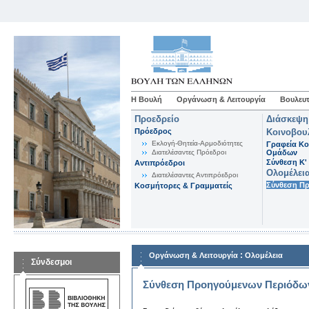
Η Βουλή
Οργάνωση & Λειτουργία
Βουλευτ
Προεδρείο
Διάσκεψη
Πρόεδρος
Κοινοβου
Εκλογή-Θητεία-Αρμοδιότητες
Γραφεία Κο
Διατελέσαντες Πρόεδροι
Ομάδων
Σύνθεση K'
Αντιπρόεδροι
Ολομέλει
Διατελέσαντες Αντιπρόεδροι
Σύνθεση Π
Κοσμήτορες & Γραμματείς
:
Οργάνωση & Λειτουργία
Ολομέλεια
Σύνδεσμοι
Σύνθεση Προηγούμενων Περιόδω