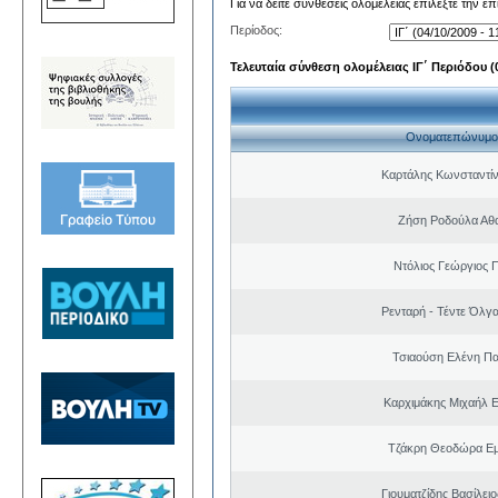
Για να δείτε συνθέσεις ολομέλειας επιλέξτε την ε
Περίοδος:
Τελευταία σύνθεση ολομέλειας ΙΓ΄ Περιόδου (0
Ονοματεπώνυμο
Καρτάλης Κωνσταντί
Ζήση Ροδούλα Αθ
Ντόλιος Γεώργιος
Ρενταρή - Τέντε Όλγ
Τσιαούση Ελένη Π
Καρχιμάκης Μιχαήλ Ε
Τζάκρη Θεοδώρα Ε
Γιουματζίδης Βασίλειο