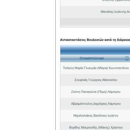
Μανιάτης Ιωάννης Α
Αντικαταστάσεις Βουλευτών κατά τη διάρκεια
Ονοματεπώνυμο
Τσόκλη Μαρία Γλυκερία (Μάγια) Κωνσταντίνου
Σουφλιάς Γεώργιος Αθανασίου
Ζούνη Παναγιώτα (Πέμη) Λάμπρου
Αβραμόπουλος Δημήτριος Λάμπρου
Μιχαλολιάκος Βασίλειος Ιωάννη
Βορίδης Μαυρουδής (Μάκης) Χρήστου