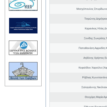
Μοσχόπουλος Σπυρίδωνα
Τσιρώνης Δημήτριο
Καρανίκας Ηλίας Δ
Ξυνίδης Σωκράτης 
Παπαθανάση Αφροδίτη 
Αηδόνης Χρήστος Ε
Κεφαλίδου Χαρούλα (Χαρ
Ρόβλιας Κωνσταντίνο
Σαλαγιάννης Νικόλαος
Θεοχάρη Μαρία Αρι
Όθωνας Εμμανουή