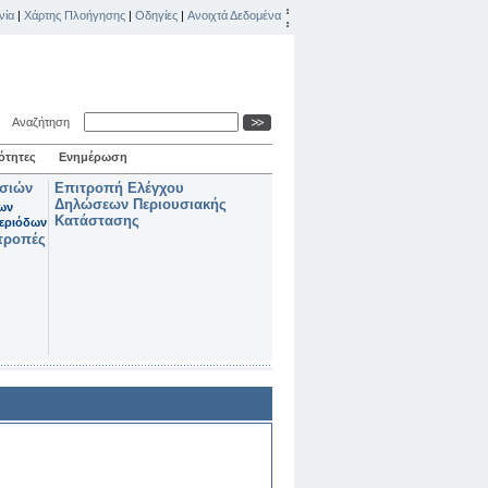
νία
|
Χάρτης Πλοήγησης
|
Οδηγίες
|
Ανοιχτά Δεδομένα
Αναζήτηση
ότητες
Ενημέρωση
ασιών
Επιτροπή Ελέγχου
Δηλώσεων Περιουσιακής
των
Κατάστασης
εριόδων
τροπές