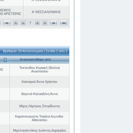
ΠΙΣΜΟΣ
Α' ΘΕΣΣΑΛΟΝΙΚΗΣ
ΗΣ ΑΡΙΣΤΕΡΑΣ
5
6
7
8
9
Βρέθηκαν 20 Αποτελέσματα | Σελίδα 2 από 2
Αντικαταστάθηκε από
Τεκτονίδου Κυριακή (Βούλα)
ΗΣ
Αναστασίου
Κατσαρού Άννα Χρήστου
Βαγενά-Κηλαηδόνη Άννα
Μίχος Λάμπρος Σπυρίδωνος
Καραπαναγιώτη Τατιάνα Λεωνίδα-
Αθανασίου
Μιχελογιαννάκης Ιωάννης Δημητρίου