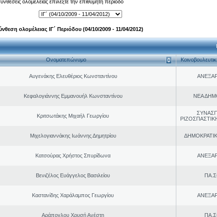
 συνθέσεις ολομέλειας επιλέξτε την επιθυμητή περίοδο
ύνθεση ολομέλειας ΙΓ΄ Περιόδου (04/10/2009 - 11/04/2012)
Ονοματεπώνυμο
Κοινοβουλευτι
Αυγενάκης Ελευθέριος Κωνσταντίνου
ΑΝΕΞΑ
Κεφαλογιάννης Εμμανουήλ Κωνσταντίνου
ΝΕΑ ΔΗΜ
ΣΥΝΑΣ
Κριτσωτάκης Μιχαήλ Γεωργίου
ΡΙΖΟΣΠΑΣΤΙΚ
Μιχελογιαννάκης Ιωάννης Δημητρίου
ΔΗΜΟΚΡΑΤΙΚ
Κατσούρας Χρήστος Σπυρίδωνα
ΑΝΕΞΑ
Βενιζέλος Ευάγγελος Βασιλείου
ΠΑ.Σ
Καστανίδης Χαράλαμπος Γεωργίου
ΑΝΕΞΑ
Αράπογλου Χρυσή Ανέστη
ΠΑ.Σ