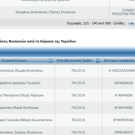
ΣΥΝΑΣ
Κουράκης Αναστάσιος (Τάσος) Στυλιανού
ΡΙΖΟΣΠΑΣΤΙΚ
Εγγραφές: 121 - 140 από 300 - Σελίδες:
σεις Βουλευτών κατά τη διάρκεια της Περιόδου
Ονοματεπώνυμο
Κοινοβουλευτική Ομάδα
Εκλογική περιφέρεια
πόπουλος Θωμάς Αποστόλου
ΠΑ.ΣΟ.Κ.
Α' ΘΕΣΣΑΛΟΝΙΚ
φαζάνης Αργύριος Γεωργίου
ΠΑ.ΣΟ.Κ.
ΧΑΛΚΙΔΙΚΗΣ
η Παναγιώτα (Πέμη) Λάμπρου
ΠΑ.ΣΟ.Κ.
Α' ΑΘΗΝΩΝ
αμανάκη Μαρία Θεοδώρου
ΠΑ.ΣΟ.Κ.
Β' ΑΘΗΝΩΝ
ρία Γλυκερία (Μάγια) Κωνσταντίνου
ΠΑ.ΣΟ.Κ.
ΕΠΙΚΡΑΤΕΙΑΣ
αουτάκης Σταύρος Φωκίωνος
ΠΑ.ΣΟ.Κ.
ΗΡΑΚΛΕΙΟΥ