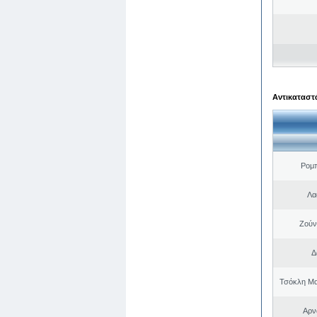
Αντικαταστά
Ρομ
Λα
Ζούν
Δ
Τσόκλη Μα
Αρν