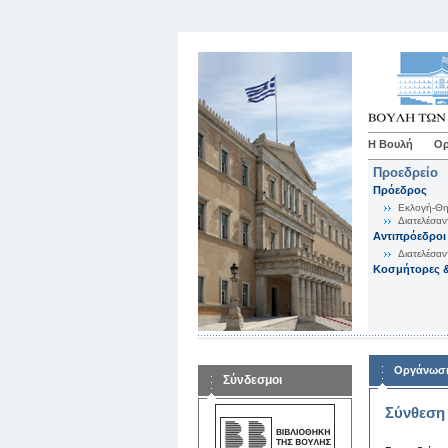
Η Βουλή
Ορ
Προεδρείο
Πρόεδρος
Εκλογή-Θη
Διατελέσαν
Αντιπρόεδροι
Διατελέσαν
Κοσμήτορες &
Οργάνωση
Σύνδεσμοι
Σύνθεση