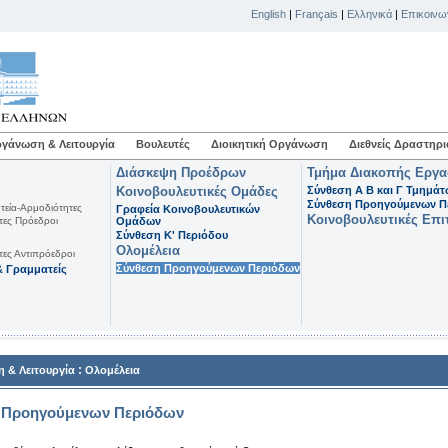
English
|
Français
|
Ελληνικά
|
Επικοινω
γάνωση & Λειτουργία
Βουλευτές
Διοικητική Οργάνωση
Διεθνείς Δραστηρι
Διάσκεψη Προέδρων
Τμήμα Διακοπής Εργ
Κοινοβουλευτικές Ομάδες
Σύνθεση Α Β και Γ Τμημά
Σύνθεση Προηγούμενων Π
τεία-Αρμοδιότητες
Γραφεία Κοινοβουλευτικών
Κοινοβουλευτικές Επι
τες Πρόεδροι
Ομάδων
Σύνθεση K' Περιόδου
Ολομέλεια
τες Αντιπρόεδροι
Σύνθεση Προηγούμενων Περιόδων
 Γραμματείς
:
 & Λειτουργία
Ολομέλεια
 Προηγούμενων Περιόδων