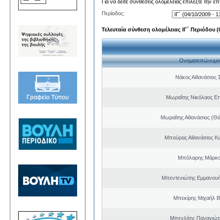
Για να δείτε συνθέσεις ολομέλειας επιλέξτε την ε
Περίοδος:
Τελευταία σύνθεση ολομέλειας ΙΓ΄ Περιόδου (0
Ονοματεπώνυμο
Νάκος Αθανάσιος 
Μωραΐτης Νικόλαος Ε
Μωραΐτης Αθανάσιος (Θ
Μπούρας Αθανάσιος Κ
Μπόλαρης Μάρκο
Μπεντενιώτης Εμμανου
Μπεκίρης Μιχαήλ Β
Μπεγλίτης Παναγιώτ