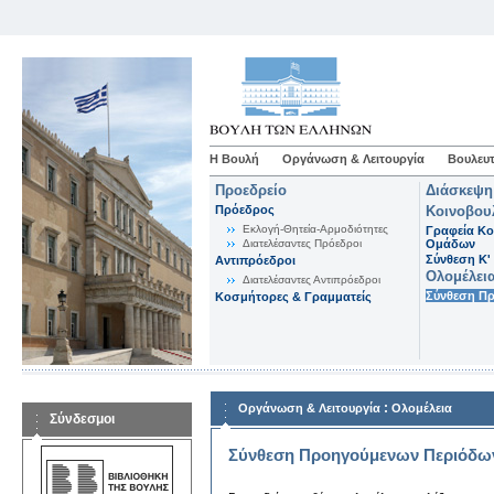
Η Βουλή
Οργάνωση & Λειτουργία
Βουλευτ
Προεδρείο
Διάσκεψη
Πρόεδρος
Κοινοβου
Εκλογή-Θητεία-Αρμοδιότητες
Γραφεία Κο
Διατελέσαντες Πρόεδροι
Ομάδων
Σύνθεση K'
Αντιπρόεδροι
Ολομέλει
Διατελέσαντες Αντιπρόεδροι
Σύνθεση Π
Κοσμήτορες & Γραμματείς
:
Οργάνωση & Λειτουργία
Ολομέλεια
Σύνδεσμοι
Σύνθεση Προηγούμενων Περιόδω