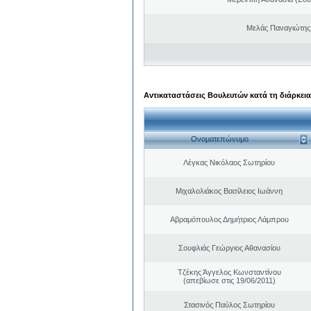
Μελάς Παναγιώτης
Αντικαταστάσεις Βουλευτών κατά τη διάρκεια
Ονοματεπώνυμο
Λέγκας Νικόλαος Σωτηρίου
Μιχαλολιάκος Βασίλειος Ιωάννη
Αβραμόπουλος Δημήτριος Λάμπρου
Σουφλιάς Γεώργιος Αθανασίου
Τζέκης Άγγελος Κωνσταντίνου
(απεβίωσε στις 19/06/2011)
Στασινός Παύλος Σωτηρίου