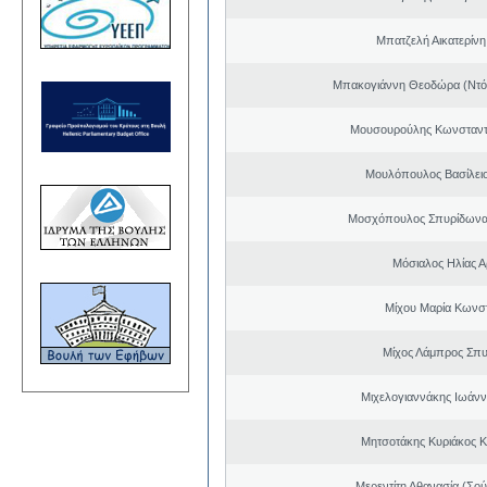
Μπατζελή Αικατερίνη
Μπακογιάννη Θεοδώρα (Ντό
Μουσουρούλης Κωνσταντί
Μουλόπουλος Βασίλειο
Μοσχόπουλος Σπυρίδωνα
Μόσιαλος Ηλίας Α
Μίχου Μαρία Κωνσ
Μίχος Λάμπρος Σπ
Μιχελογιαννάκης Ιωάνν
Μητσοτάκης Κυριάκος 
Μερεντίτη Αθανασία (Σού