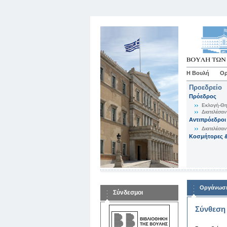
Η Βουλή
Ορ
Προεδρείο
Πρόεδρος
Εκλογή-Θη
Διατελέσαν
Αντιπρόεδροι
Διατελέσαν
Κοσμήτορες &
Οργάνωση
Σύνδεσμοι
Σύνθεση