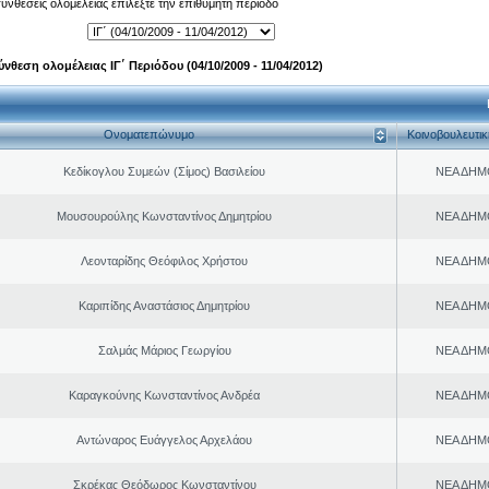
 συνθέσεις ολομέλειας επιλέξτε την επιθυμητή περίοδο
ύνθεση ολομέλειας ΙΓ΄ Περιόδου (04/10/2009 - 11/04/2012)
Ονοματεπώνυμο
Κοινοβουλευτι
Κεδίκογλου Συμεών (Σίμος) Βασιλείου
ΝΕΑ ΔΗΜ
Μουσουρούλης Κωνσταντίνος Δημητρίου
ΝΕΑ ΔΗΜ
Λεονταρίδης Θεόφιλος Χρήστου
ΝΕΑ ΔΗΜ
Καριπίδης Αναστάσιος Δημητρίου
ΝΕΑ ΔΗΜ
Σαλμάς Μάριος Γεωργίου
ΝΕΑ ΔΗΜ
Καραγκούνης Κωνσταντίνος Ανδρέα
ΝΕΑ ΔΗΜ
Αντώναρος Ευάγγελος Αρχελάου
ΝΕΑ ΔΗΜ
Σκρέκας Θεόδωρος Κωνσταντίνου
ΝΕΑ ΔΗΜ