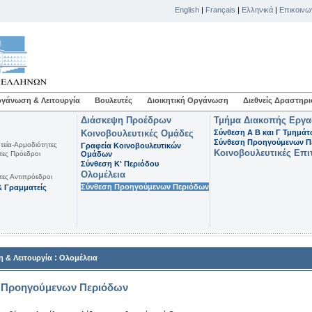
English
|
Français
|
Ελληνικά
|
Επικοινω
γάνωση & Λειτουργία
Βουλευτές
Διοικητική Οργάνωση
Διεθνείς Δραστηρι
Διάσκεψη Προέδρων
Τμήμα Διακοπής Εργ
Κοινοβουλευτικές Ομάδες
Σύνθεση Α Β και Γ Τμημά
Σύνθεση Προηγούμενων Π
τεία-Αρμοδιότητες
Γραφεία Κοινοβουλευτικών
Κοινοβουλευτικές Επι
τες Πρόεδροι
Ομάδων
Σύνθεση K' Περιόδου
Ολομέλεια
τες Αντιπρόεδροι
Σύνθεση Προηγούμενων Περιόδων
 Γραμματείς
:
 & Λειτουργία
Ολομέλεια
 Προηγούμενων Περιόδων