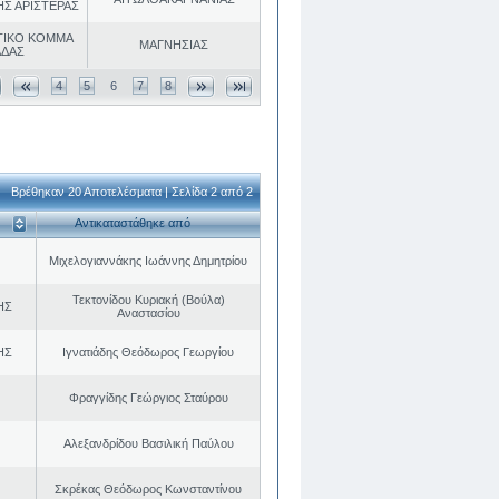
ΗΣ ΑΡΙΣΤΕΡΑΣ
ΤΙΚΟ ΚΟΜΜΑ
ΜΑΓΝΗΣΙΑΣ
ΑΔΑΣ
4
5
6
7
8
Βρέθηκαν 20 Αποτελέσματα | Σελίδα 2 από 2
Αντικαταστάθηκε από
Μιχελογιαννάκης Ιωάννης Δημητρίου
Τεκτονίδου Κυριακή (Βούλα)
ΗΣ
Αναστασίου
ΗΣ
Ιγνατιάδης Θεόδωρος Γεωργίου
Φραγγίδης Γεώργιος Σταύρου
Αλεξανδρίδου Βασιλική Παύλου
Σκρέκας Θεόδωρος Κωνσταντίνου