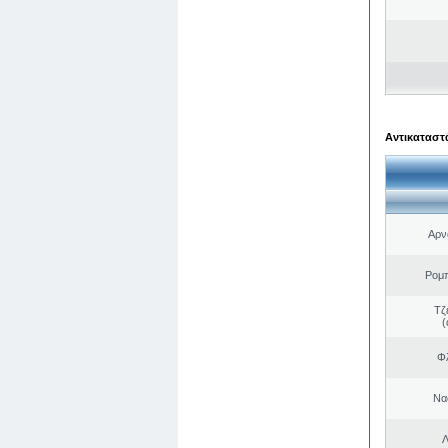
Αντικαταστά
Αρν
Ρομ
Τζ
(
Φλ
Να
Λ