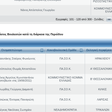
ΡΙΖΟΣΠΑΣΤΙΚ
ΚΟΜΜΟΥΝΙΣ
Νάνος Απόστολος Γεωργίου
ΕΛΛ
Εγγραφές: 101 - 120 από 300 - Σελίδες:
σεις Βουλευτών κατά τη διάρκεια της Περιόδου
Ονοματεπώνυμο
Κοινοβουλευτική Ομάδα
Εκλογική περιφέρεια
αουτάκης Σταύρος Φωκίωνος
ΠΑ.ΣΟ.Κ.
ΗΡΑΚΛΕΙΟΥ
πόπουλος Θωμάς Αποστόλου
ΠΑ.ΣΟ.Κ.
Α' ΘΕΣΣΑΛΟΝΙΚ
έκης Άγγελος Κωνσταντίνου
ΚΟΜΜΟΥΝΙΣΤΙΚΟ ΚΟΜΜΑ
Β' ΘΕΣΣΑΛΟΝΙΚ
απεβίωσε στις 19/06/2011)
ΕΛΛΑΔΑΣ
ωρίδης Γεώργιος Διαμαντή
ΠΑ.ΣΟ.Κ.
ΚΙΛΚΙΣ
σιώκας Έκτορας Παναγιώτη
ΠΑ.ΣΟ.Κ.
ΛΑΡΙΣΑΣ
έγκας Νικόλαος Σωτηρίου
ΝΕΑ ΔΗΜΟΚΡΑΤΙΑ
ΤΡΙΚΑΛΩΝ