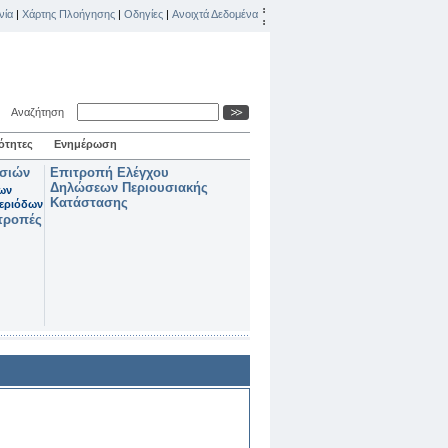
νία
|
Χάρτης Πλοήγησης
|
Οδηγίες
|
Ανοιχτά Δεδομένα
Αναζήτηση
ότητες
Ενημέρωση
ασιών
Επιτροπή Ελέγχου
Δηλώσεων Περιουσιακής
των
Κατάστασης
εριόδων
τροπές